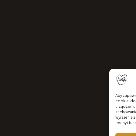
Aby zapewni
cookie, do
urządzeniu.
zachowanie 
wyrażenia 
cechy i fun