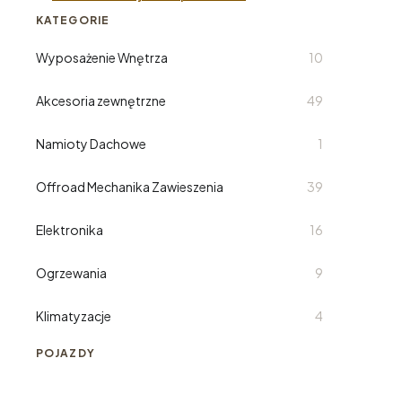
KATEGORIE
Wyposażenie Wnętrza
10
Akcesoria zewnętrzne
49
Namioty Dachowe
1
Offroad Mechanika Zawieszenia
39
Elektronika
16
Ogrzewania
9
Klimatyzacje
4
POJAZDY