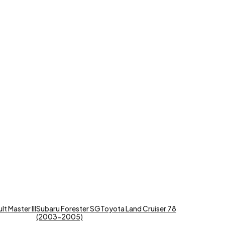
t Master III
Subaru Forester SG
Toyota Land Cruiser 78
(2003-2005)