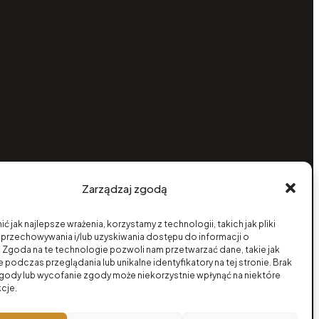
Zarządzaj zgodą
ć jak najlepsze wrażenia, korzystamy z technologii, takich jak pliki
 przechowywania i/lub uzyskiwania dostępu do informacji o
 Zgoda na te technologie pozwoli nam przetwarzać dane, takie jak
podczas przeglądania lub unikalne identyfikatory na tej stronie. Brak
zgody lub wycofanie zgody może niekorzystnie wpłynąć na niektóre
kcje.