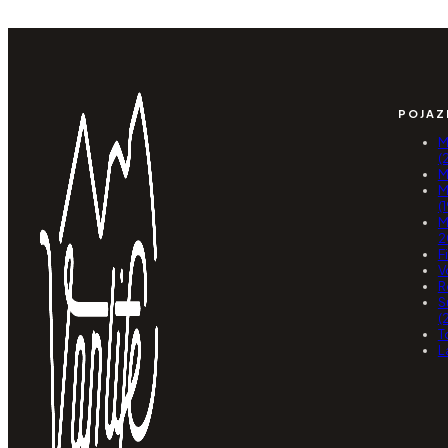
POJAZ
M
(
M
M
(
M
2
F
V
R
S
(
T
L