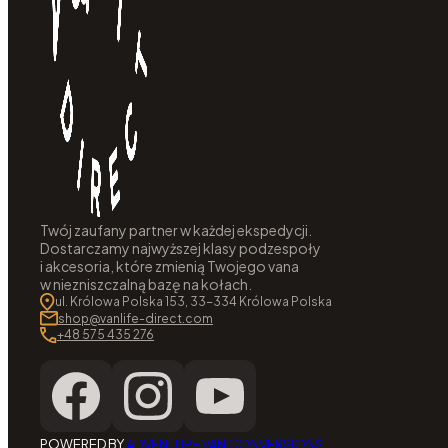
Twój zaufany partner w każdej ekspedycji.
Dostarczamy najwyższej klasy podzespoły
i akcesoria, które zmienią Twojego vana
w niezniszczalną bazę na kołach.
ul. Królowa Polska 153, 33-334 Królowa Polska
shop@vanlife-direct.com
+48 575 435 276
POWERED BY
ADVENTURE VAN CONVERSIONS