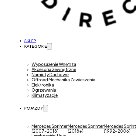
SKLEP
KATEGORIE
Wyposażenie Wnętrza
Akcesoria zewnętrzne
Namioty Dachowe
Offroad Mechanika Zawieszenia
Elektronika
Ogrzewania
Klimatyzacje
POJAZDY
Mercedes Sprinter
Mercedes Sprinter
Mercedes Sprint
(2007-2018)
(2018+)
(1992-2006)
Lamborghini Urus