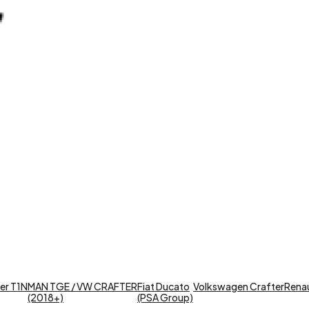
er T1N
MAN TGE / VW CRAFTER
Fiat Ducato
Volkswagen Crafter
Renaul
(2018+)
(PSA Group)