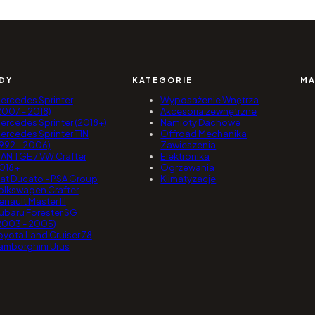
DY
KATEGORIE
MA
ercedes Sprinter
Wyposażenie Wnętrza
2007 - 2018)
Akcesoria zewnętrzne
ercedes Sprinter (2018+)
Namioty Dachowe
ercedes Sprinter T1N
Offroad Mechanika
1992 - 2006)
Zawieszenia
AN TGE / VW Crafter
Elektronika
018+
Ogrzewania
iat Ducato - PSA Group
Klimatyzacje
olkswagen Crafter
enault Master III
ubaru Forester SG
2003 - 2005)
oyota Land Cruiser 78
amborghini Urus