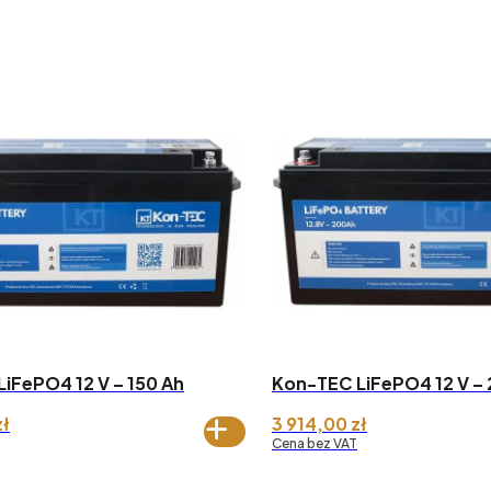
iFePO4 12 V – 150 Ah
Kon-TEC LiFePO4 12 V – 
zł
3 914,00
zł
Cena bez VAT