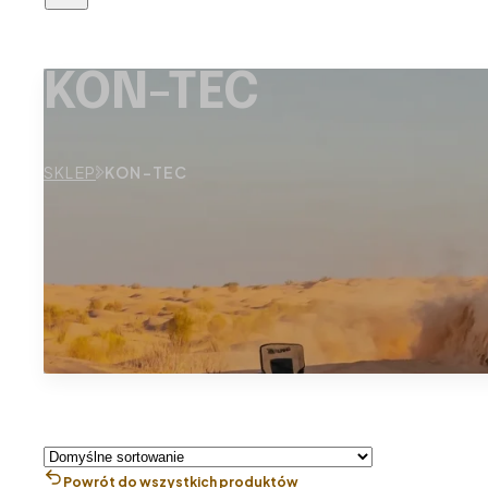
KON-TEC
SKLEP
KON-TEC
Powrót do wszystkich produktów