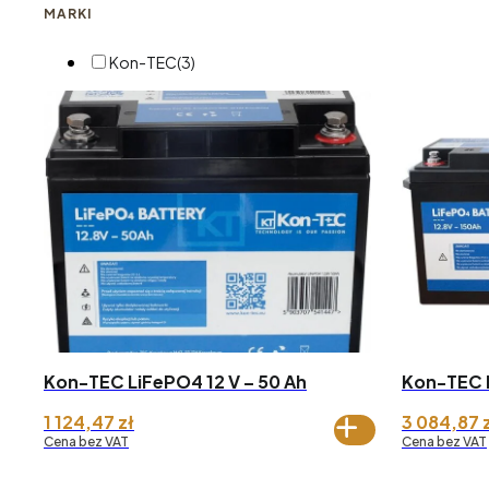
MARKI
Kon-TEC
(3)
Kon-TEC LiFePO4 12 V – 50 Ah
Kon-TEC L
1 124,47
zł
3 084,87
Cena bez VAT
Cena bez VAT