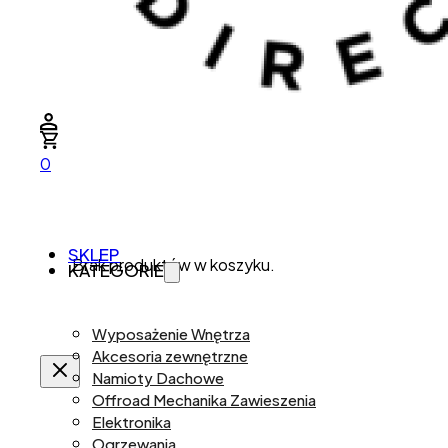
0
SKLEP
Brak produktów w koszyku.
KATEGORIE
Wyposażenie Wnętrza
Akcesoria zewnętrzne
Namioty Dachowe
Offroad Mechanika Zawieszenia
Elektronika
Ogrzewania