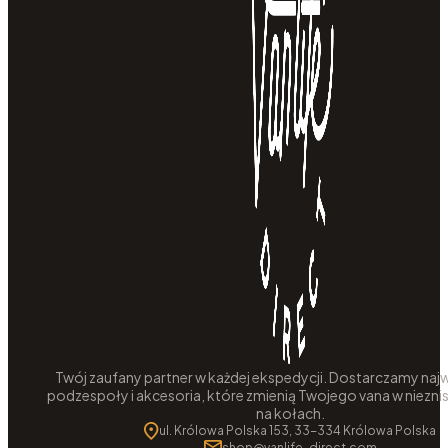
Twój zaufany partner w każdej ekspedycji. Dostarczamy najw
podzespoły i akcesoria, które zmienią Twojego vana w niezni
na kołach.
ul. Królowa Polska 153, 33-334 Królowa Polska
shop@vanlife-direct.com