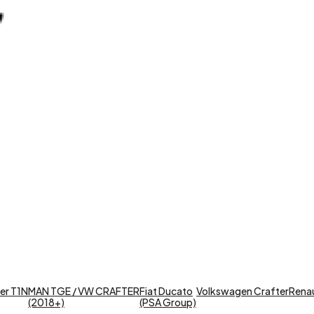
er T1N
MAN TGE / VW CRAFTER
Fiat Ducato
Volkswagen Crafter
Renaul
(2018+)
(PSA Group)