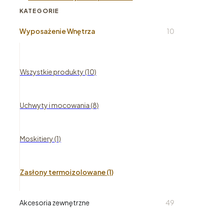
KATEGORIE
Wyposażenie Wnętrza
10
Wszystkie produkty (10)
Uchwyty i mocowania (8)
Moskitiery (1)
Zasłony termoizolowane (1)
Akcesoria zewnętrzne
49