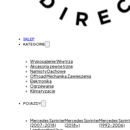
SKLEP
KATEGORIE
Wyposażenie Wnętrza
Akcesoria zewnętrzne
Namioty Dachowe
Offroad Mechanika Zawieszenia
Elektronika
Ogrzewania
Klimatyzacje
POJAZDY
Mercedes Sprinter
Mercedes Sprinter
Mercedes Sprint
(2007-2018)
(2018+)
(1992-2006)
Lamborghini Urus