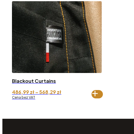
Blackout Curtains
Zakres
486,99
zł
–
568,29
zł
cen:
Cena bez VAT
od 486,99 zł
do 568,29 zł