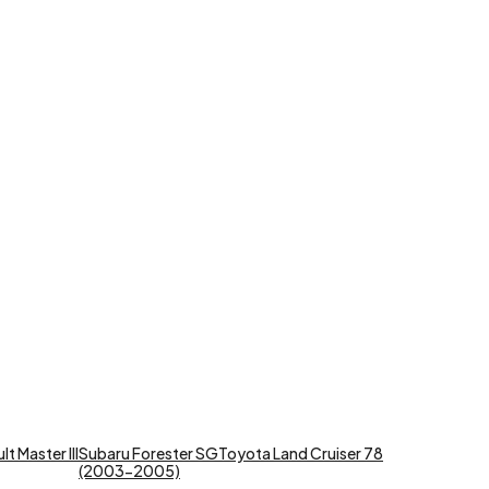
t Master III
Subaru Forester SG
Toyota Land Cruiser 78
(2003-2005)