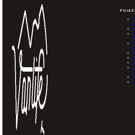
POJAZ
M
(
M
M
(
M
2
F
V
R
S
(
T
L