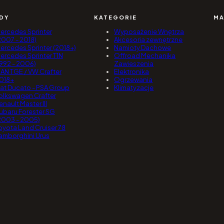
DY
KATEGORIE
MA
ercedes Sprinter
Wyposażenie Wnętrza
2007 - 2018)
Akcesoria zewnętrzne
ercedes Sprinter (2018+)
Namioty Dachowe
ercedes Sprinter T1N
Offroad Mechanika
1992 - 2006)
Zawieszenia
AN TGE / VW Crafter
Elektronika
018+
Ogrzewania
iat Ducato - PSA Group
Klimatyzacje
olkswagen Crafter
enault Master III
ubaru Forester SG
2003 - 2005)
oyota Land Cruiser 78
amborghini Urus