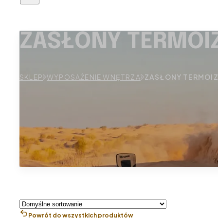
ZASŁONY TERMOI
SKLEP
WYPOSAŻENIE WNĘTRZA
ZASŁONY TERMOI
Powrót do wszystkich produktów