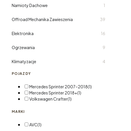
Namioty Dachowe
1
Offroad Mechanika Zawieszenia
39
Elektronika
16
Ogrzewania
9
Klimatyzacje
4
POJAZDY
Mercedes Sprinter 2007–2018
(1)
Mercedes Sprinter 2018+
(1)
Volkswagen Crafter
(1)
MARKI
AVC
(1)