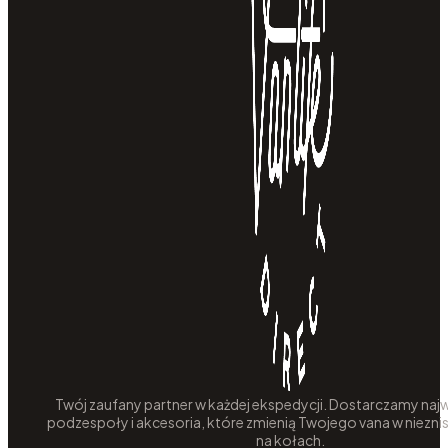
Twój zaufany partner w każdej ekspedycji. Dostarczamy najw
podzespoły i akcesoria, które zmienią Twojego vana w niezni
na kołach.