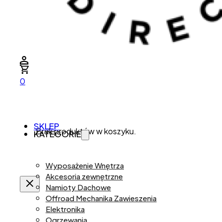
0
SKLEP
Brak produktów w koszyku.
KATEGORIE
Wyposażenie Wnętrza
Akcesoria zewnętrzne
Namioty Dachowe
Offroad Mechanika Zawieszenia
Elektronika
Ogrzewania