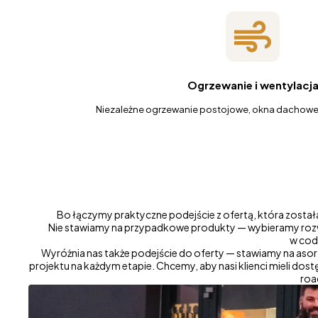
Ogrzewanie i wentylacj
Niezależne ogrzewanie postojowe, okna dachowe i
Bo łączymy praktyczne podejście z ofertą, która zosta
Nie stawiamy na przypadkowe produkty — wybieramy rozw
w cod
Wyróżnia nas także podejście do oferty — stawiamy na aso
projektu na każdym etapie. Chcemy, aby nasi klienci mieli dos
roa