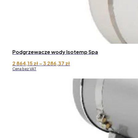
Podgrzewacze wody Isotemp Spa
Zakres
2 864,15
zł
–
3 286,37
zł
cen:
Cena bez VAT
od 2
864,15 zł
do 3
286,37 zł