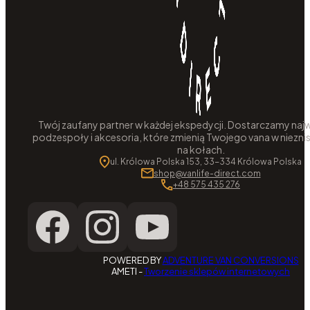
Twój zaufany partner w każdej ekspedycji. Dostarczamy najw
podzespoły i akcesoria, które zmienią Twojego vana w niezni
na kołach.
ul. Królowa Polska 153, 33-334 Królowa Polska
shop@vanlife-direct.com
+48 575 435 276
POWERED BY
ADVENTURE VAN CONVERSIONS
AMETI -
Tworzenie sklepów internetowych