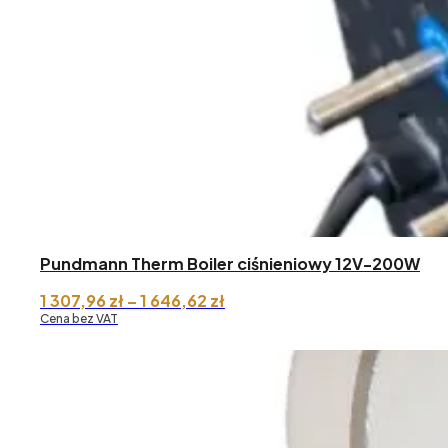
311,73 zł
do 1
646,62 zł
Pundmann Therm Boiler ciśnieniowy 12V-200W
Zakres
1 307,96
zł
–
1 646,62
zł
cen:
Cena bez VAT
od 1
307,96 zł
do 1
646,62 zł