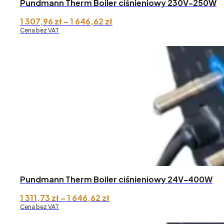
Pundmann Therm Boiler ciśnieniowy 230V-250W
Zakres
1 307,96
zł
–
1 646,62
zł
cen:
Cena bez VAT
od 1
307,96 zł
do 1
646,62 zł
Pundmann Therm Boiler ciśnieniowy 24V-400W
Zakres
1 311,73
zł
–
1 646,62
zł
cen:
Cena bez VAT
od 1