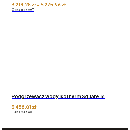
Zakres
3 218,28
zł
–
5 275,96
zł
cen:
Cena bez VAT
od 3
218,28 zł
do 5
275,96 zł
Podgrzewacz wody Isotherm Square 16
3 458,01
zł
Cena bez VAT