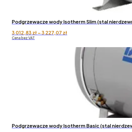
Podgrzewacze wody Isotherm Slim (stal nierdzew
Zakres
3 012,83
zł
–
3 227,07
zł
cen:
Cena bez VAT
od 3
012,83 zł
do 3
227,07 zł
Podgrzewacze wody Isotherm Basic (stal nierdze