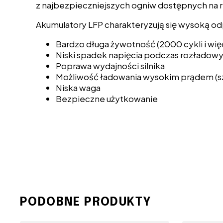
z najbezpieczniejszych ogniw dostępnych na 
Akumulatory LFP charakteryzują się wysoką o
Bardzo długa żywotność (2000 cykli i wi
Niski spadek napięcia podczas rozłado
Poprawa wydajności silnika
Możliwość ładowania wysokim prądem (s
Niska waga
Bezpieczne użytkowanie
PODOBNE PRODUKTY