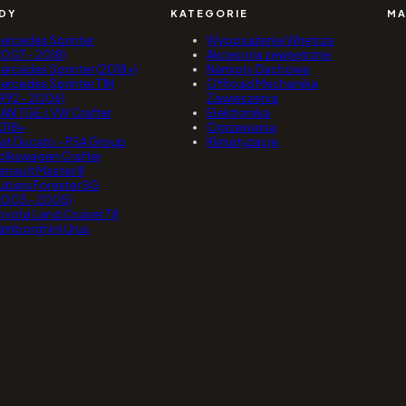
DY
KATEGORIE
MA
ercedes Sprinter
Wyposażenie Wnętrza
2007 - 2018)
Akcesoria zewnętrzne
ercedes Sprinter (2018+)
Namioty Dachowe
ercedes Sprinter T1N
Offroad Mechanika
1992 - 2006)
Zawieszenia
AN TGE / VW Crafter
Elektronika
018+
Ogrzewania
iat Ducato - PSA Group
Klimatyzacje
olkswagen Crafter
enault Master III
ubaru Forester SG
2003 - 2005)
oyota Land Cruiser 78
amborghini Urus