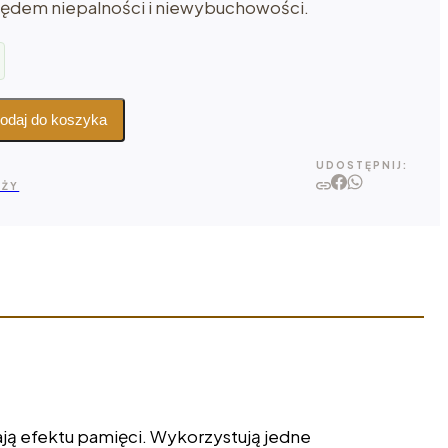
lędem niepalności i niewybuchowości.
odaj do koszyka
UDOSTĘPNIJ:
AŻY
mają efektu pamięci. Wykorzystują jedne