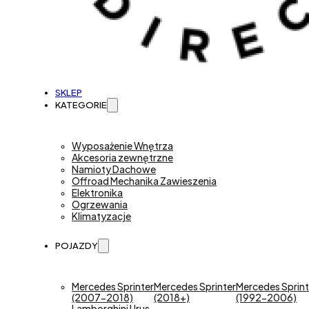
SKLEP
KATEGORIE
Wyposażenie Wnętrza
Akcesoria zewnętrzne
Namioty Dachowe
Offroad Mechanika Zawieszenia
Elektronika
Ogrzewania
Klimatyzacje
POJAZDY
Mercedes Sprinter
Mercedes Sprinter
Mercedes Sprint
(2007-2018)
(2018+)
(1992-2006)
Lamborghini Urus