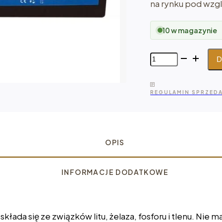
na rynku pod wzg
10 w magazynie
ilość
D
Kon-
TEC
LiFePO4
REGULAMIN SPRZED
12
V -
150
Ah
OPIS
INFORMACJE DODATKOWE
łada się ze związków litu, żelaza, fosforu i tlenu. Nie 