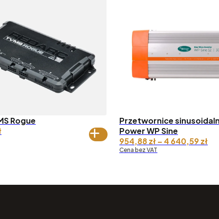
MS Rogue
Przetwornice sinusoidal
ł
Power WP Sine
Za
954,88
zł
–
4 640,59
zł
ce
Cena bez VAT
od
do
64