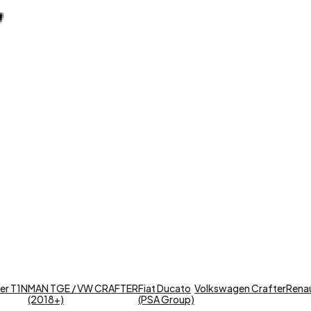
er T1N
MAN TGE / VW CRAFTER
Fiat Ducato
Volkswagen Crafter
Renaul
(2018+)
(PSA Group)