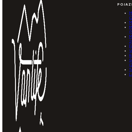
POJAZ
M
(
M
M
(
M
2
F
V
R
S
(
T
L