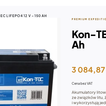
C LIFEPO4 12 V - 150 AH
PREMIUM EXPEDITI
Kon-TE
Ah
3 084,8
Cena bez VAT
Akumulatory litow
ze związków litu, 
i wykorzystują j