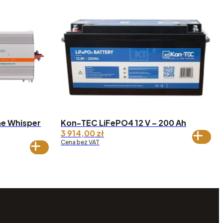
ne Whisper
Kon-TEC LiFePO4 12 V – 200 Ah
3 914,00
zł
kres
Cena bez VAT
n:
 954,88 zł
 4
0,59 zł