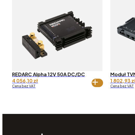
REDARC Alpha 12V 50A DC/DC
Moduł TV
4 056,10
zł
1 802,93
z
Cena bez VAT
Cena bez VAT