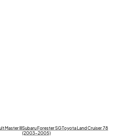
t Master III
Subaru Forester SG
Toyota Land Cruiser 78
(2003-2005)