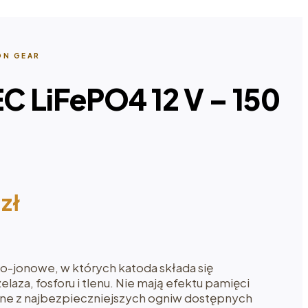
ON GEAR
C LiFePO4 12 V – 150
7
zł
o-jonowe, w których katoda składa się
żelaza, fosforu i tlenu. Nie mają efektu pamięci
edne z najbezpieczniejszych ogniw dostępnych