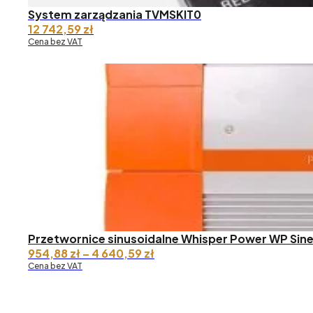
System zarządzania TVMSKIT0
12 742,59
zł
Cena bez VAT
Przetwornice sinusoidalne Whisper Power WP Sin
Zakres
954,88
zł
–
4 640,59
zł
cen:
Cena bez VAT
od 954,88 zł
do 4
640,59 zł