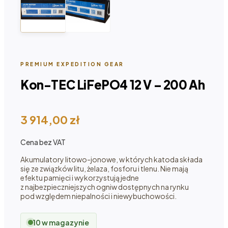
PREMIUM EXPEDITION GEAR
Kon-TEC LiFePO4 12 V – 200 Ah
3 914,00
zł
Cena bez VAT
Akumulatory litowo-jonowe, w których katoda składa
się ze związków litu, żelaza, fosforu i tlenu. Nie mają
efektu pamięci i wykorzystują jedne
z najbezpieczniejszych ogniw dostępnych na rynku
pod względem niepalności i niewybuchowości.
10 w magazynie