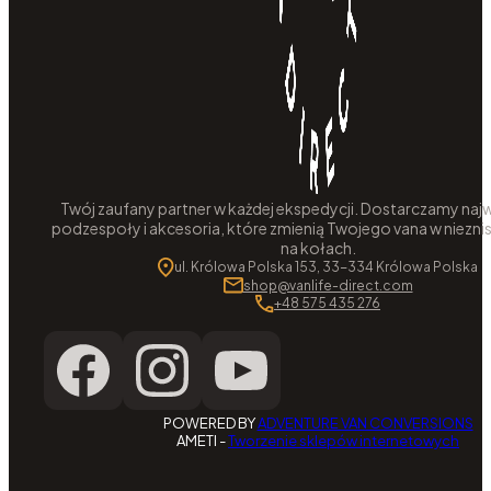
Twój zaufany partner w każdej ekspedycji. Dostarczamy najw
podzespoły i akcesoria, które zmienią Twojego vana w niezni
na kołach.
ul. Królowa Polska 153, 33-334 Królowa Polska
shop@vanlife-direct.com
+48 575 435 276
POWERED BY
ADVENTURE VAN CONVERSIONS
AMETI -
Tworzenie sklepów internetowych