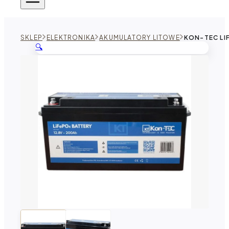
SKLEP
ELEKTRONIKA
AKUMULATORY LITOWE
KON-TEC LIF
🔍