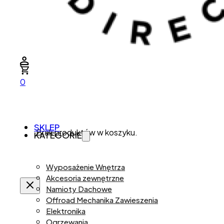
0
SKLEP
Brak produktów w koszyku.
KATEGORIE
Wyposażenie Wnętrza
Akcesoria zewnętrzne
Namioty Dachowe
Offroad Mechanika Zawieszenia
Elektronika
Ogrzewania