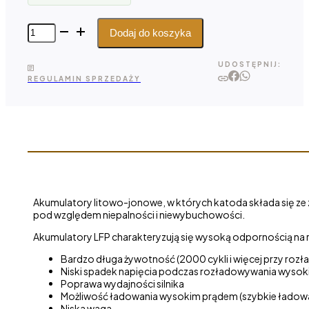
ilość
Dodaj do koszyka
Kon-
TEC
UDOSTĘPNIJ:
LiFePO4
REGULAMIN SPRZEDAŻY
12
V -
200
Ah
Akumulatory litowo-jonowe, w których katoda składa się ze zw
pod względem niepalności i niewybuchowości.
Akumulatory LFP charakteryzują się wysoką odpornością na
Bardzo długa żywotność (2000 cykli i więcej przy ro
Niski spadek napięcia podczas rozładowywania wyso
Poprawa wydajności silnika
Możliwość ładowania wysokim prądem (szybkie ładow
Niska waga