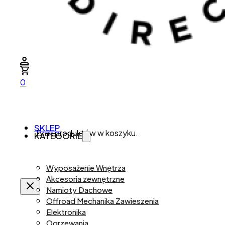
0
SKLEP
Brak produktów w koszyku.
KATEGORIE
Wyposażenie Wnętrza
Akcesoria zewnętrzne
Namioty Dachowe
Offroad Mechanika Zawieszenia
Elektronika
Ogrzewania