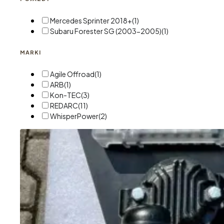
Mercedes Sprinter 2018+
(1)
Subaru Forester SG (2003-2005)
(1)
MARKI
Agile Offroad
(1)
ARB
(1)
Kon-TEC
(3)
REDARC
(11)
WhisperPower
(2)