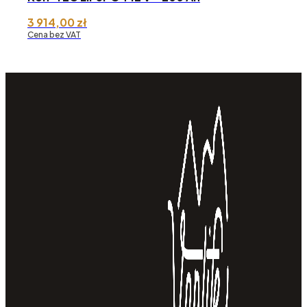
3 914,00
zł
Cena bez VAT