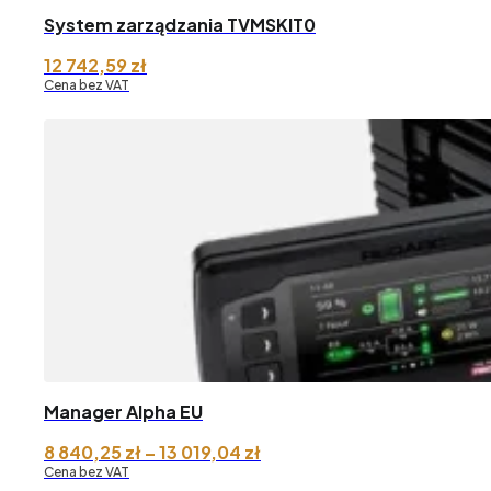
System zarządzania TVMSKIT0
12 742,59
zł
Cena bez VAT
Manager Alpha EU
Zakres
8 840,25
zł
–
13 019,04
zł
cen:
Cena bez VAT