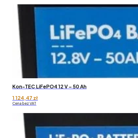
od 8
840,25 zł
do 13
019,04 zł
Kon-TEC LiFePO4 12 V – 50 Ah
1 124,47
zł
Cena bez VAT