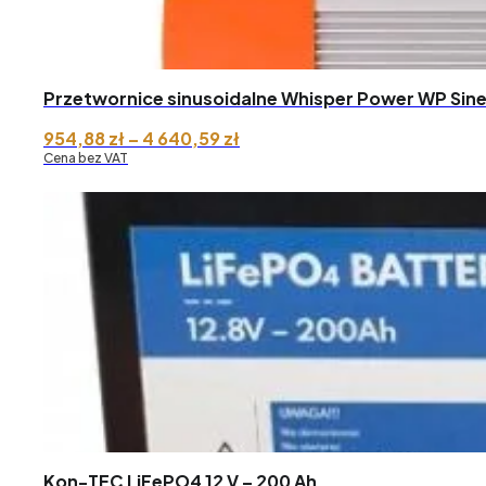
Przetwornice sinusoidalne Whisper Power WP Sin
Zakres
954,88
zł
–
4 640,59
zł
cen:
Cena bez VAT
od 954,88 zł
do 4
640,59 zł
Kon-TEC LiFePO4 12 V – 200 Ah