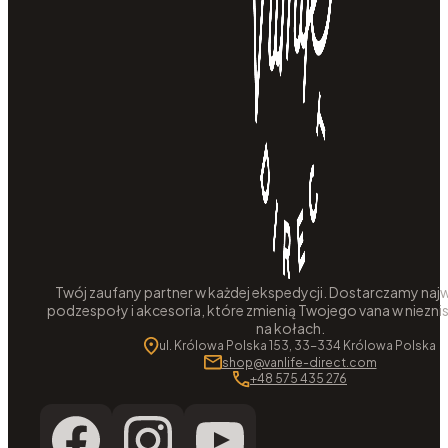
Twój zaufany partner w każdej ekspedycji. Dostarczamy najw
podzespoły i akcesoria, które zmienią Twojego vana w niezni
na kołach.
ul. Królowa Polska 153, 33-334 Królowa Polska
shop@vanlife-direct.com
+48 575 435 276