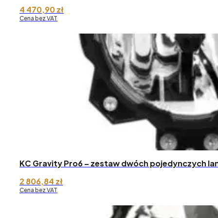
4 470,90
zł
Cena bez VAT
KC Gravity Pro6 – zestaw dwóch pojedynczych la
2 806,84
zł
Cena bez VAT