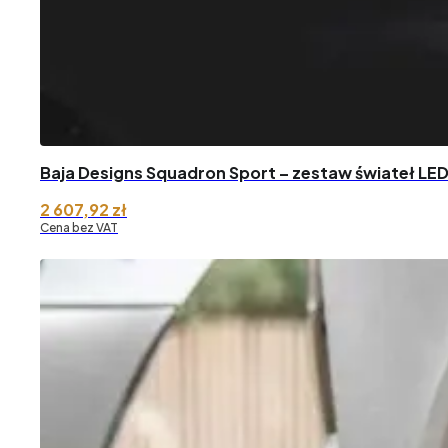
Baja Designs Squadron Sport – zestaw świateł LE
2 607,92
zł
Cena bez VAT