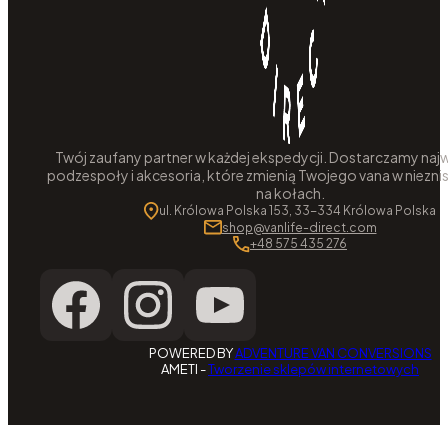
Twój zaufany partner w każdej ekspedycji. Dostarczamy najw
podzespoły i akcesoria, które zmienią Twojego vana w niezni
na kołach.
ul. Królowa Polska 153, 33-334 Królowa Polska
shop@vanlife-direct.com
+48 575 435 276
POWERED BY
ADVENTURE VAN CONVERSIONS
AMETI -
Tworzenie sklepów internetowych