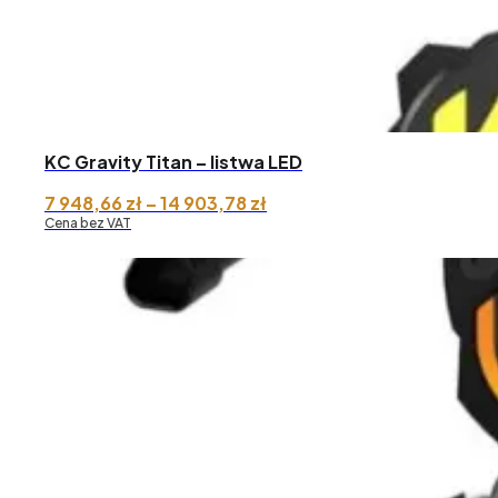
KC Gravity Titan – listwa LED
Zakres
7 948,66
zł
–
14 903,78
zł
cen:
Cena bez VAT
od 7
948,66 zł
do 14
903,78 zł