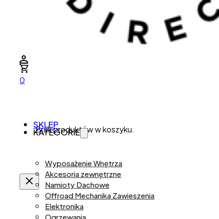
0
SKLEP
Brak produktów w koszyku.
KATEGORIE
Wyposażenie Wnętrza
Akcesoria zewnętrzne
Namioty Dachowe
Offroad Mechanika Zawieszenia
Elektronika
Ogrzewania