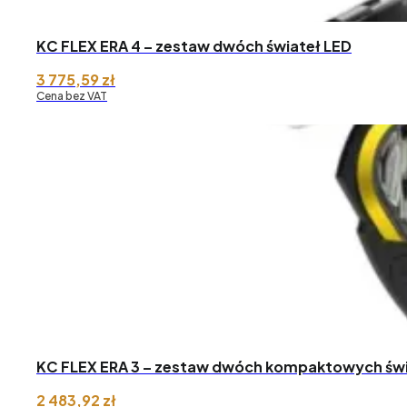
KC FLEX ERA 4 – zestaw dwóch świateł LED
3 775,59
zł
Cena bez VAT
KC FLEX ERA 3 – zestaw dwóch kompaktowych świ
2 483,92
zł