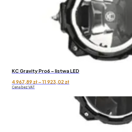
KC Gravity Pro6 – listwa LED
Zakres
4 967,89
zł
–
11 923,02
zł
cen:
Cena bez VAT
od 4
967,89 zł
do 11
923,02 zł