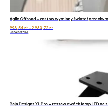
Agile Offroad – zestaw wymiany świateł przeciwm
Zakres
993,54
zł
–
2 980,72
zł
cen:
Cena bez VAT
od 993,54 zł
do 2
980,72 zł
Baja Designs XL Pro – zestaw dwóch lamp LED na s