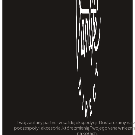
Twój zaufany partner w każdej ekspedycji. Dostarczamy najw
podzespoły i akcesoria, które zmienią Twojego vana w niezni
na kołach.