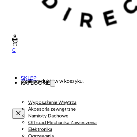
0
SKLEP
Brak produktów w koszyku.
KATEGORIE
Wyposażenie Wnętrza
Akcesoria zewnętrzne
Namioty Dachowe
Offroad Mechanika Zawieszenia
Elektronika
Ogrzewania