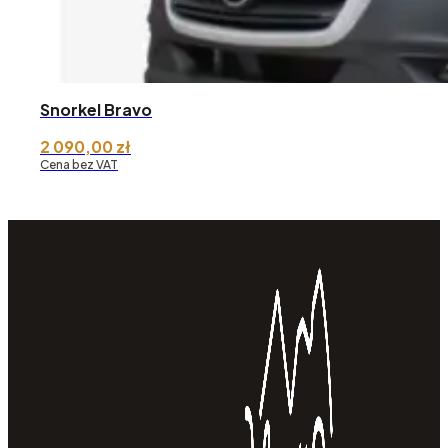
Snorkel Bravo
2 090,00
zł
Cena bez VAT