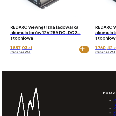
REDARC Wewnętrzna ładowarka
REDARC W
akumulatorów 12V 25A DC-DC 3-
akumulat
stopniowa
stopniow
1 537,03
zł
1 760,42
z
Cena bez VAT
Cena bez VAT
POJAZ
M
(
M
M