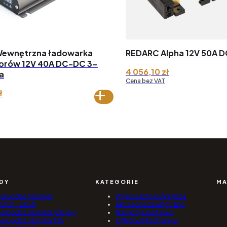
ewnętrzna ładowarka
REDARC Alpha 12V 50A 
orów 12V 40A DC-DC 3-
4 056,10
zł
a
Cena bez VAT
ł
DY
KATEGORIE
MA
ercedes Sprinter
Wyposażenie Wnętrza
2007 - 2018)
Akcesoria zewnętrzne
ercedes Sprinter (2018+)
Namioty Dachowe
ercedes Sprinter T1N
Offroad Mechanika