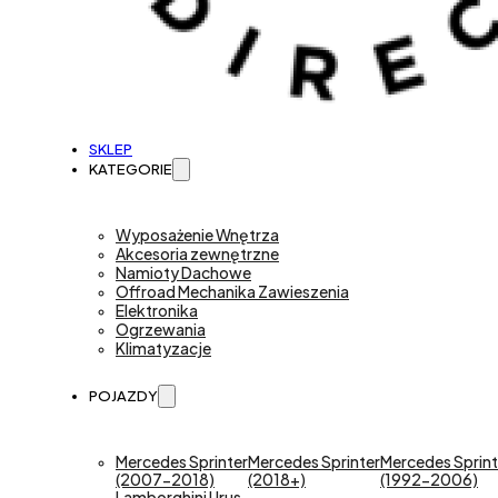
SKLEP
KATEGORIE
Wyposażenie Wnętrza
Akcesoria zewnętrzne
Namioty Dachowe
Offroad Mechanika Zawieszenia
Elektronika
Ogrzewania
Klimatyzacje
POJAZDY
Mercedes Sprinter
Mercedes Sprinter
Mercedes Sprint
(2007-2018)
(2018+)
(1992-2006)
Lamborghini Urus