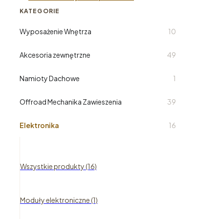
KATEGORIE
Wyposażenie Wnętrza
10
Akcesoria zewnętrzne
49
Namioty Dachowe
1
Offroad Mechanika Zawieszenia
39
Elektronika
16
Wszystkie produkty (16)
Moduły elektroniczne (1)