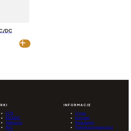
DC/DC
RKI
INFORMACJE
FOX
O nas
REDARC
Kontakt
Webasto
Regulamin
AVC
Polityka prywatności