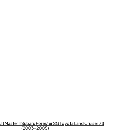
t Master III
Subaru Forester SG
Toyota Land Cruiser 78
(2003-2005)