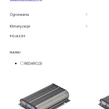
Ogrzewania
9
Klimatyzacje
4
POJAZDY
MARKI
REDARC
(3)