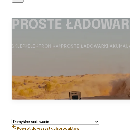
PROSTE ŁADOWAR
SKLEP
ELEKTRONIKA
PROSTE ŁADOWARKI AKUMAL
Powrót do wszystkich produktów