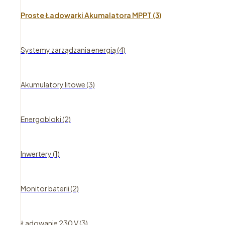
Proste Ładowarki Akumalatora MPPT (3)
Systemy zarządzania energią (4)
Akumulatory litowe (3)
Energobloki (2)
Inwertery (1)
Monitor baterii (2)
Ładowanie 230 V (3)