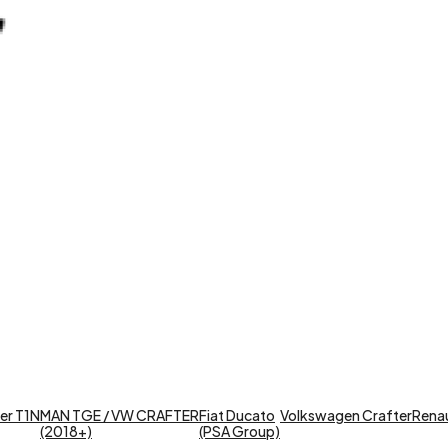
er T1N
MAN TGE / VW CRAFTER
Fiat Ducato
Volkswagen Crafter
Renaul
(2018+)
(PSA Group)