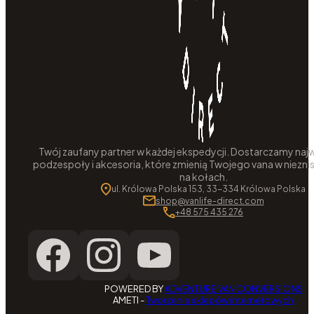
Twój zaufany partner w każdej ekspedycji. Dostarczamy najw
podzespoły i akcesoria, które zmienią Twojego vana w niezni
na kołach.
ul. Królowa Polska 153, 33-334 Królowa Polska
shop@vanlife-direct.com
+48 575 435 276
POWERED BY
ADVENTURE VAN CONVERSIONS
AMETI -
Tworzenie sklepów internetowych