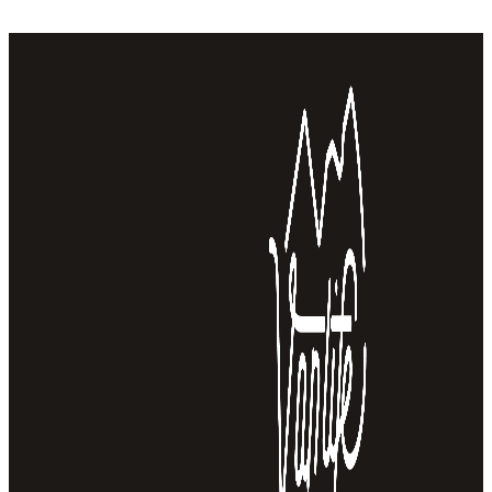
036,81 zł
do 10
804,78 zł