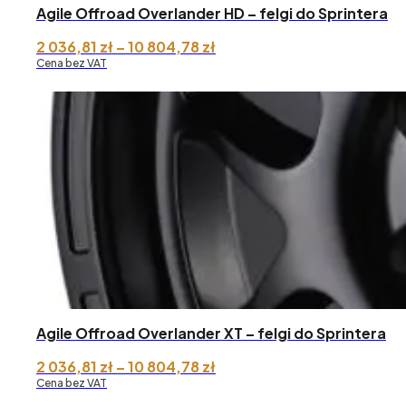
Agile Offroad Overlander HD – felgi do Sprintera
Zakres
2 036,81
zł
–
10 804,78
zł
cen:
Cena bez VAT
od 2
036,81 zł
do 10
804,78 zł
Agile Offroad Overlander XT – felgi do Sprintera
Zakres
2 036,81
zł
–
10 804,78
zł
cen:
Cena bez VAT
od 2