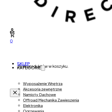
0
SKLEP
Brak produktów w koszyku.
KATEGORIE
Wyposażenie Wnętrza
Akcesoria zewnętrzne
Namioty Dachowe
Offroad Mechanika Zawieszenia
Elektronika
Ogrzewania