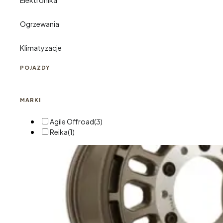
Elektronika
Ogrzewania
Klimatyzacje
POJAZDY
MARKI
Agile Offroad
(3)
Reika
(1)