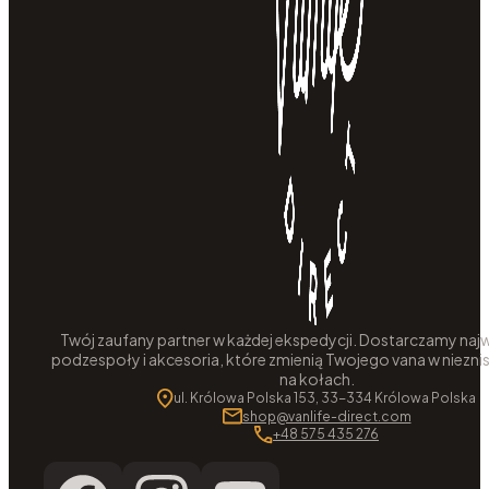
Twój zaufany partner w każdej ekspedycji. Dostarczamy najw
podzespoły i akcesoria, które zmienią Twojego vana w niezni
na kołach.
ul. Królowa Polska 153, 33-334 Królowa Polska
shop@vanlife-direct.com
+48 575 435 276