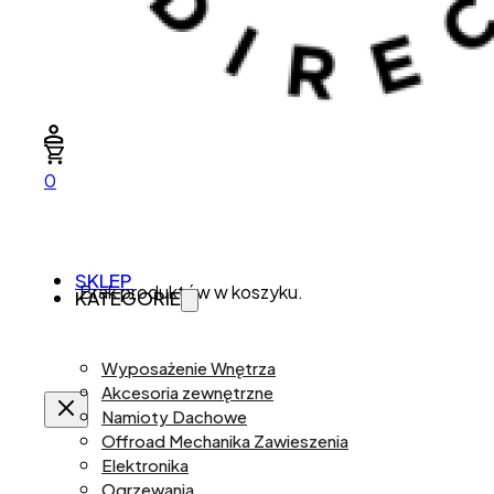
0
SKLEP
Brak produktów w koszyku.
KATEGORIE
Wyposażenie Wnętrza
Akcesoria zewnętrzne
Namioty Dachowe
Offroad Mechanika Zawieszenia
Elektronika
Ogrzewania