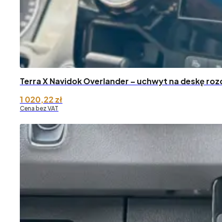
Terra X Navidok Overlander – uchwyt na deskę roz
1 020,22
zł
Cena bez VAT