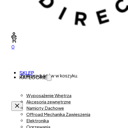
0
SKLEP
Brak produktów w koszyku.
KATEGORIE
Wyposażenie Wnętrza
Akcesoria zewnętrzne
Namioty Dachowe
Offroad Mechanika Zawieszenia
Elektronika
Ogrzewania