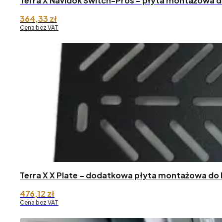
Terra X Navidok Switch-Pros – płyta montażowa d
364,33
zł
Cena bez VAT
Terra X X Plate – dodatkowa płyta montażowa do 
476,12
zł
Cena bez VAT