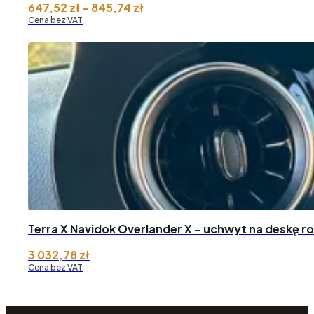
Zakres
647,52
zł
–
845,74
zł
cen:
Cena bez VAT
od 647,52 zł
do 845,74 zł
Terra X Navidok Overlander X – uchwyt na deskę r
3 032,78
zł
Cena bez VAT