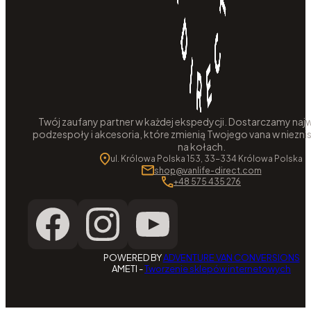
Twój zaufany partner w każdej ekspedycji. Dostarczamy najw
podzespoły i akcesoria, które zmienią Twojego vana w niezni
na kołach.
ul. Królowa Polska 153, 33-334 Królowa Polska
shop@vanlife-direct.com
+48 575 435 276
POWERED BY
ADVENTURE VAN CONVERSIONS
AMETI -
Tworzenie sklepów internetowych