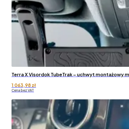
Terra X Visordok TubeTrak – uchwyt montażowy m
1 063,98
zł
Cena bez VAT