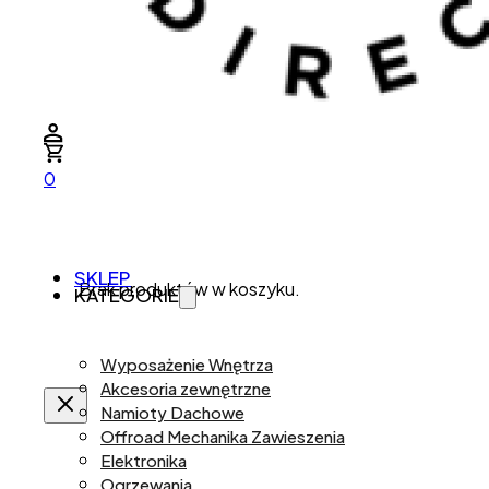
0
SKLEP
Brak produktów w koszyku.
KATEGORIE
Wyposażenie Wnętrza
Akcesoria zewnętrzne
Namioty Dachowe
Offroad Mechanika Zawieszenia
Elektronika
Ogrzewania