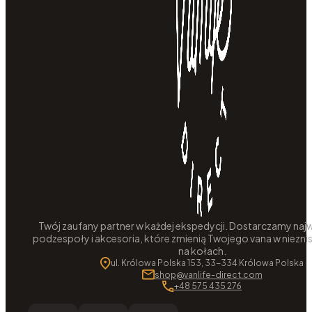
Twój zaufany partner w każdej ekspedycji. Dostarczamy najw
podzespoły i akcesoria, które zmienią Twojego vana w niezni
na kołach.
ul. Królowa Polska 153, 33-334 Królowa Polska
shop@vanlife-direct.com
+48 575 435 276