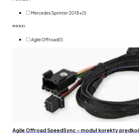
Mercedes Sprinter 2018+
(1)
MARKI
Agile Offroad
(1)
Agile Offroad SpeedSync – moduł korekty prędko