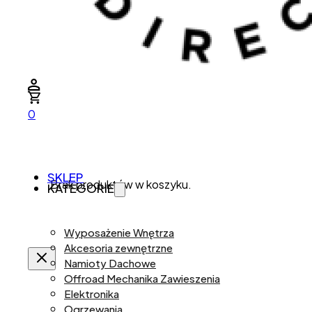
0
SKLEP
Brak produktów w koszyku.
KATEGORIE
Wyposażenie Wnętrza
Akcesoria zewnętrzne
Namioty Dachowe
Offroad Mechanika Zawieszenia
Elektronika
Ogrzewania