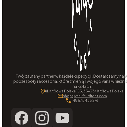
Twój zaufany partner w każdej ekspedycji. Dostarczamy najw
podzespoły i akcesoria, które zmienią Twojego vana w niezni
na kołach.
ul. Królowa Polska 153, 33-334 Królowa Polska
shop@vanlife-direct.com
+48 575 435 276