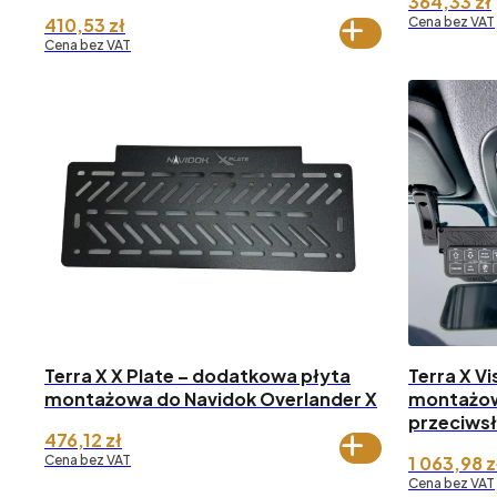
364,33
zł
410,53
zł
Cena bez VAT
Cena bez VAT
Terra X X Plate – dodatkowa płyta
Terra X V
montażowa do Navidok Overlander X
montażow
przeciwsł
476,12
zł
Cena bez VAT
1 063,98
z
Cena bez VAT