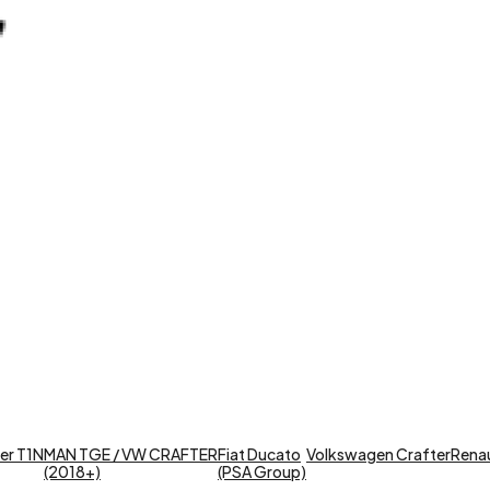
er T1N
MAN TGE / VW CRAFTER
Fiat Ducato
Volkswagen Crafter
Renaul
(2018+)
(PSA Group)