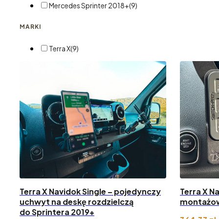
Mercedes Sprinter 2018+
(9)
MARKI
Terra X
(9)
Terra X Navidok Single – pojedynczy
Terra X N
uchwyt na deskę rozdzielczą
montażow
do Sprintera 2019+