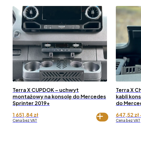
Terra X CUPDOK – uchwyt
Terra X C
montażowy na konsolę do Mercedes
kabli kons
Sprinter 2019+
do Merced
1 651,84
zł
647,52
zł
Cena bez VAT
Cena bez VAT