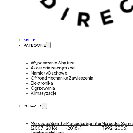
SKLEP
KATEGORIE
Wyposażenie Wnętrza
Akcesoria zewnętrzne
Namioty Dachowe
Offroad Mechanika Zawieszenia
Elektronika
Ogrzewania
Klimatyzacje
POJAZDY
Mercedes Sprinter
Mercedes Sprinter
Mercedes Sprint
(2007-2018)
(2018+)
(1992-2006)
Lamborghini Urus