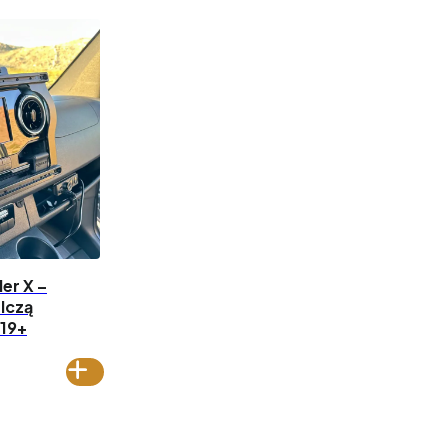
er X –
lczą
019+