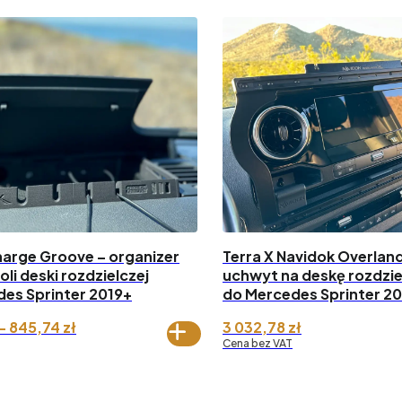
harge Groove – organizer
Terra X Navidok Overland
oli deski rozdzielczej
uchwyt na deskę rozdzie
es Sprinter 2019+
do Mercedes Sprinter 2
Zakres
–
845,74
zł
3 032,78
zł
cen:
Cena bez VAT
od 647,52 zł
do 845,74 zł