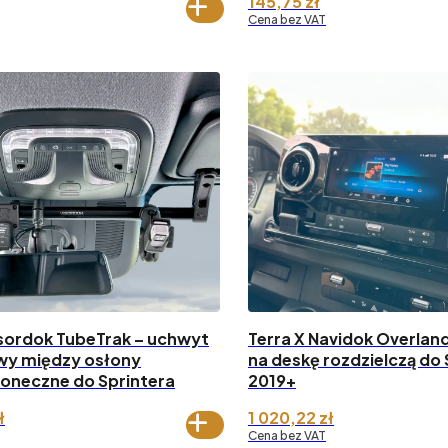
145,75
zł
Cena bez VAT
isordok TubeTrak – uchwyt
Terra X Navidok Overlan
y między osłony
na deskę rozdzielczą do 
oneczne do Sprintera
2019+
ł
1 020,22
zł
Cena bez VAT