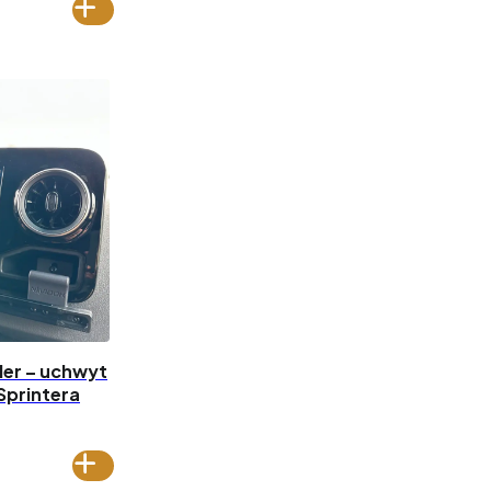
der – uchwyt
Sprintera