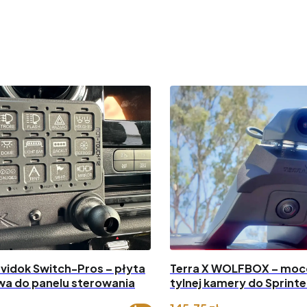
avidok Switch-Pros – płyta
Terra X WOLFBOX – moc
a do panelu sterowania
tylnej kamery do Sprint