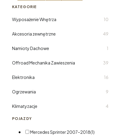
KATEGORIE
Wyposażenie Wnętrza
10
Akcesoria zewnętrzne
49
Namioty Dachowe
1
Offroad Mechanika Zawieszenia
39
Elektronika
16
Ogrzewania
9
Klimatyzacje
4
POJAZDY
Mercedes Sprinter 2007–2018
(1)