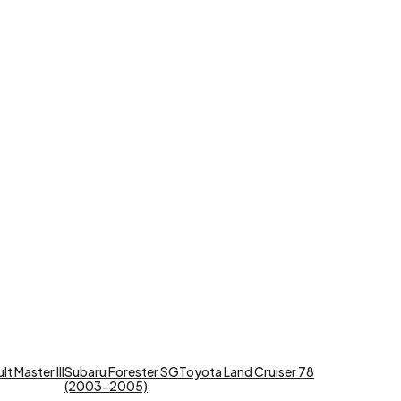
t Master III
Subaru Forester SG
Toyota Land Cruiser 78
(2003-2005)