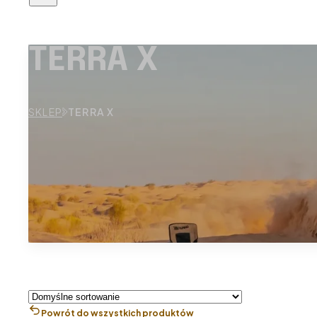
TERRA X
SKLEP
TERRA X
Powrót do wszystkich produktów