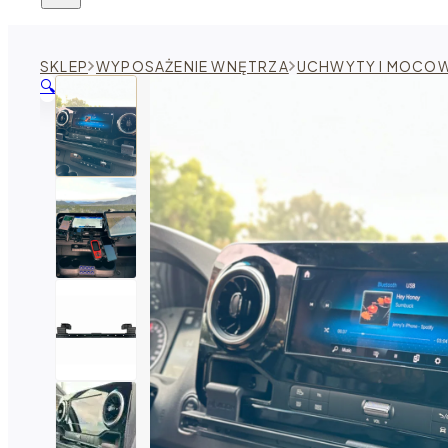
SKLEP
WYPOSAŻENIE WNĘTRZA
UCHWYTY I MOCOW
🔍