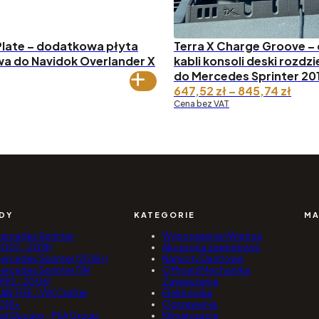
 Plate – dodatkowa płyta
Terra X Charge Groove – 
 do Navidok Overlander X
kabli konsoli deski rozdzi
do Mercedes Sprinter 20
Zakr
647,52
zł
–
845,74
zł
cen:
Cena bez VAT
od 6
do 8
DY
KATEGORIE
MA
ercedes Sprinter
Wyposażenie Wnętrza
2007 - 2018)
Akcesoria zewnętrzne
ercedes Sprinter (2018+)
Namioty Dachowe
ercedes Sprinter T1N
Offroad Mechanika
1992 - 2006)
Zawieszenia
AN TGE / VW Crafter
Elektronika
018+
Ogrzewania
iat Ducato - PSA Group
Klimatyzacje