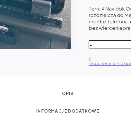
Terra X Navidok O
rozdzielczą do Me
montaż telefonu, 
bez wiercenia ora
ilość
Terra
X Navidok
Overlander
REGULAMIN SPRZED
-
uchwyt
na deskę
rozdzielczą
do Sprintera
OPIS
2019+
INFORMACJE DODATKOWE