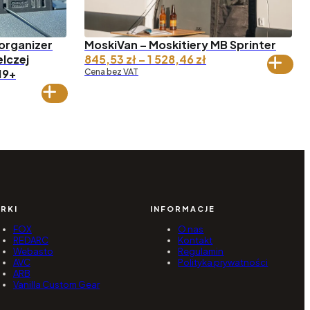
organizer
MoskiVan – Moskitiery MB Sprinter
Zakres
elczej
845,53
zł
–
1 528,46
zł
cen:
19+
Cena bez VAT
es
od 845,53 zł
do 1
47,52 zł
528,46 zł
45,74 zł
RKI
INFORMACJE
FOX
O nas
REDARC
Kontakt
Webasto
Regulamin
AVC
Polityka prywatności
ARB
Vanilla Custom Gear