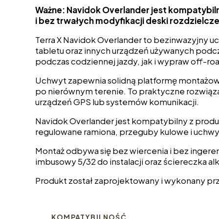
Ważne: Navidok Overlander jest kompatybil
i bez trwałych modyfikacji deski rozdzielcze
Terra X Navidok Overlander to bezinwazyjny u
tabletu oraz innych urządzeń używanych podcz
podczas codziennej jazdy, jak i wypraw off-ro
Uchwyt zapewnia solidną platformę montażową
po nierównym terenie. To praktyczne rozwiąz
urządzeń GPS lub systemów komunikacji.
Navidok Overlander jest kompatybilny z prod
regulowane ramiona, przeguby kulowe i uchw
Montaż odbywa się bez wiercenia i bez ingere
imbusowy 5/32 do instalacji oraz ściereczka 
Produkt został zaprojektowany i wykonany prz
KOMPATYBILNOŚĆ