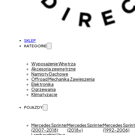
SKLEP
KATEGORIE
Wyposażenie Wnętrza
Akcesoria zewnętrzne
Namioty Dachowe
Offroad Mechanika Zawieszenia
Elektronika
Ogrzewania
Klimatyzacje
POJAZDY
Mercedes Sprinter
Mercedes Sprinter
Mercedes Sprint
(2007-2018)
(2018+)
(1992-2006)
Lamborghini Urus