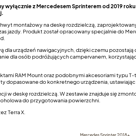
ny wyłącznie z Mercedesem Sprinterem od 2019 roku.
j.
chwyt montażowy na deskę rozdzielczą, zaprojektowany
as jazdy. Produkt został opracowany specjalnie do Merc
ad.
 dla urządzeń nawigacyjnych, dzięki czemu pozostają 
anie dla osób podróżujących campervanem, korzystając
uktami RAM Mount oraz podobnymi akcesoriami typu T-
yty dopasowane do konkretnego urządzenia, ustawiają
ncji w deskę rozdzielczą. W zestawie znajduje się zmon
alkoholowa do przygotowania powierzchni.
ez Terra X.
Mercedes Sprinter 2018+