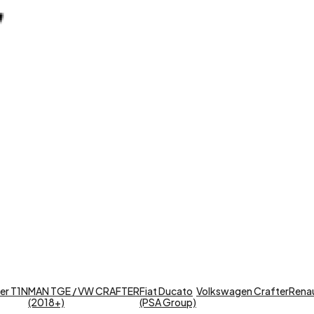
er T1N
MAN TGE / VW CRAFTER
Fiat Ducato
Volkswagen Crafter
Renaul
(2018+)
(PSA Group)