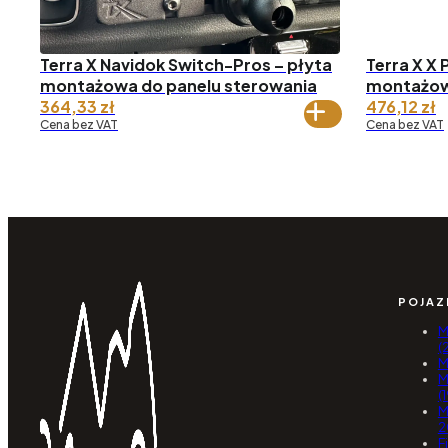
Terra X Navidok Switch-Pros – płyta
Terra X X
montażowa do panelu sterowania
montażowa
364,33
zł
476,12
zł
Cena bez VAT
Cena bez VAT
POJAZ
M
(
M
M
(
M
2
F