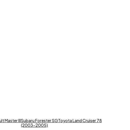
t Master III
Subaru Forester SG
Toyota Land Cruiser 78
(2003-2005)