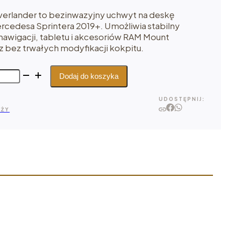
verlander to bezinwazyjny uchwyt na deskę
rcedesa Sprintera 2019+. Umożliwia stabilny
nawigacji, tabletu i akcesoriów RAM Mount
z bez trwałych modyfikacji kokpitu.
Dodaj do koszyka
UDOSTĘPNIJ:
AŻY