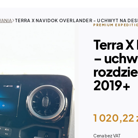
ANIA
TERRA X NAVIDOK OVERLANDER - UCHWYT NA DES
PREMIUM EXPEDITI
Terra X
– uchw
rozdzie
2019+
1 020,22
Cena bez VAT