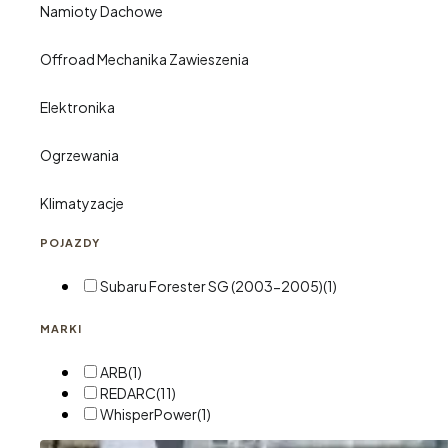
Namioty Dachowe
Offroad Mechanika Zawieszenia
Elektronika
Ogrzewania
Klimatyzacje
POJAZDY
Subaru Forester SG (2003-2005)
(1)
MARKI
ARB
(1)
REDARC
(11)
WhisperPower
(1)