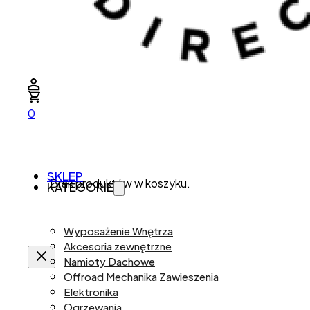
0
SKLEP
Brak produktów w koszyku.
KATEGORIE
Wyposażenie Wnętrza
Akcesoria zewnętrzne
Namioty Dachowe
Offroad Mechanika Zawieszenia
Elektronika
Ogrzewania