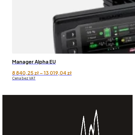
Manager Alpha EU
Zakres
8 840,25
zł
–
13 019,04
zł
cen:
Cena bez VAT
od 8
840,25 zł
do 13
019,04 zł