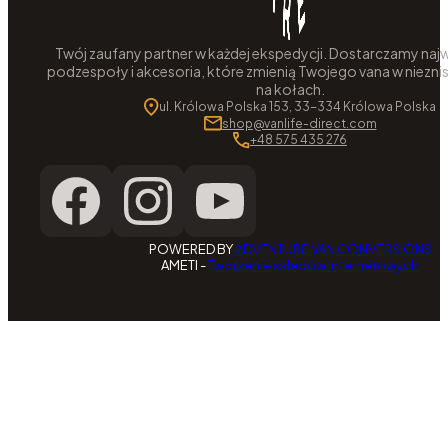
Twój zaufany partner w każdej ekspedycji. Dostarczamy najw
podzespoły i akcesoria, które zmienią Twojego vana w niezni
na kołach.
ul. Królowa Polska 153, 33-334 Królowa Polska
shop@vanlife-direct.com
+48 575 435 276
POWERED BY
ADVENTURE VAN CONVERSIONS
AMETI -
Tworzenie sklepów internetowych