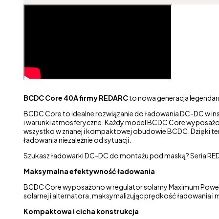
BCDC Core 40A firmy REDARC
to nowa generacja legendar
BCDC Core to idealne rozwiązanie do ładowania DC-DC w in
i warunki atmosferyczne. Każdy model BCDC Core wyposażon
wszystko w znanej i kompaktowej obudowie BCDC. Dzięki te
ładowania niezależnie od sytuacji.
Szukasz ładowarki DC-DC do montażu pod maską? Seria REDAR
Maksymalna efektywność ładowania
BCDC Core wyposażono w regulator solarny Maximum Power Po
solarnej i alternatora, maksymalizując prędkość ładowania i
Kompaktowa i cicha konstrukcja