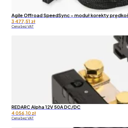
Agile Offroad SpeedSync – moduł korekty prędko
3 477,51
zł
Cena bez VAT
REDARC Alpha 12V 50A DC/DC
4 056,10
zł
Cena bez VAT