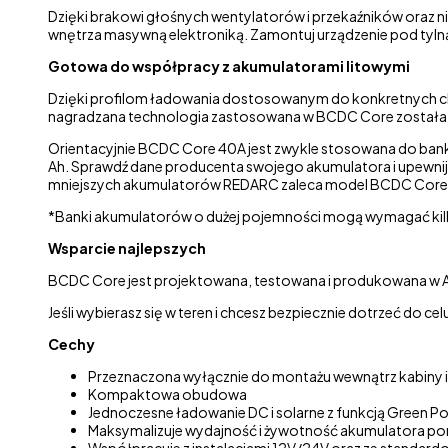
Dzięki brakowi głośnych wentylatorów i przekaźników oraz ni
wnętrza masywną elektroniką. Zamontuj urządzenie pod tylną
Gotowa do współpracy z akumulatorami litowymi
Dzięki profilom ładowania dostosowanym do konkretnych c
nagradzana technologia zastosowana w BCDC Core została 
Orientacyjnie BCDC Core 40A jest zwykle stosowana do b
Ah. Sprawdź dane producenta swojego akumulatora i upewnij 
mniejszych akumulatorów REDARC zaleca model BCDC Core
*Banki akumulatorów o dużej pojemności mogą wymagać kilku
Wsparcie najlepszych
BCDC Core jest projektowana, testowana i produkowana w Au
Jeśli wybierasz się w teren i chcesz bezpiecznie dotrzeć do c
Cechy
Przeznaczona wyłącznie do montażu wewnątrz kabiny 
Kompaktowa obudowa
Jednoczesne ładowanie DC i solarne z funkcją Green Po
Maksymalizuje wydajność i żywotność akumulatora 
Współpracuje z instalacjami 12V/24V oraz ze standardo