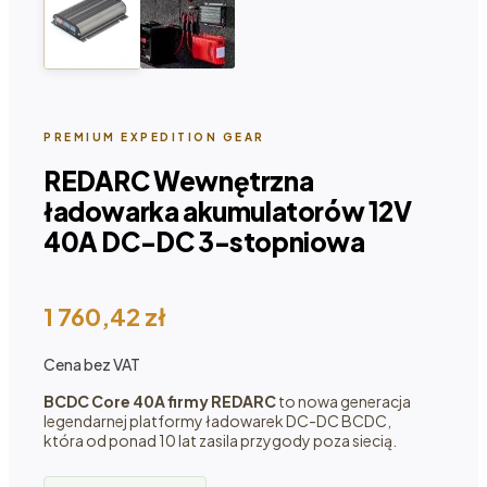
PREMIUM EXPEDITION GEAR
REDARC Wewnętrzna
ładowarka akumulatorów 12V
40A DC-DC 3-stopniowa
1 760,42
zł
Cena bez VAT
BCDC Core 40A firmy REDARC
to nowa generacja
legendarnej platformy ładowarek DC-DC BCDC,
która od ponad 10 lat zasila przygody poza siecią.