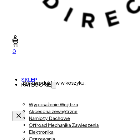
0
SKLEP
Brak produktów w koszyku.
KATEGORIE
Wyposażenie Wnętrza
Akcesoria zewnętrzne
Namioty Dachowe
Offroad Mechanika Zawieszenia
Elektronika
Ogrzewania