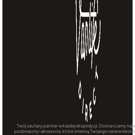
Twój zaufany partner w każdej ekspedycji. Dostarczamy najw
podzespoły i akcesoria, które zmienią Twojego vana w niezni