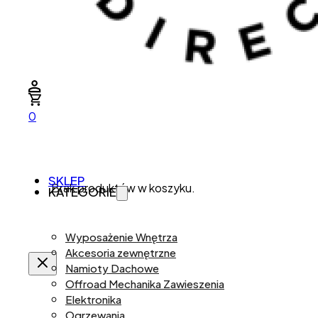
0
SKLEP
Brak produktów w koszyku.
KATEGORIE
Wyposażenie Wnętrza
Akcesoria zewnętrzne
Namioty Dachowe
Offroad Mechanika Zawieszenia
Elektronika
Ogrzewania