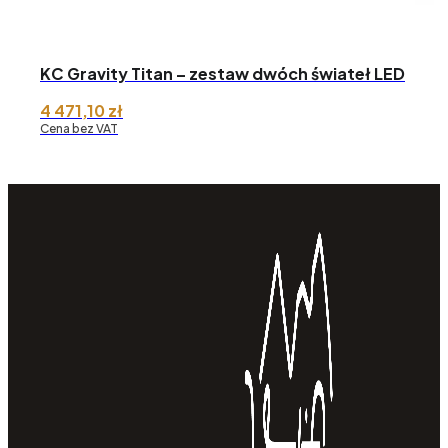
KC Gravity Titan – zestaw dwóch świateł LED
4 471,10
zł
Cena bez VAT