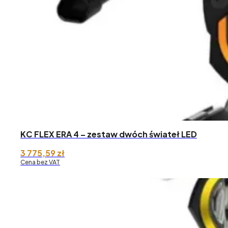
948,66 zł
do 14
903,78 zł
KC FLEX ERA 4 – zestaw dwóch świateł LED
3 775,59
zł
Cena bez VAT