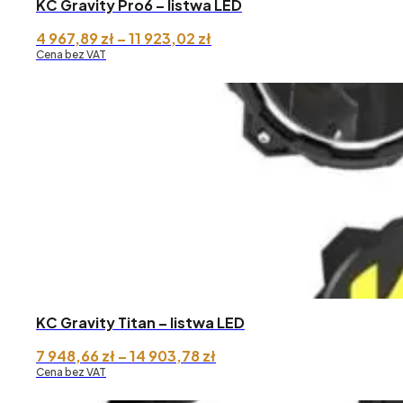
KC Gravity Pro6 – listwa LED
Zakres
4 967,89
zł
–
11 923,02
zł
cen:
Cena bez VAT
od 4
967,89 zł
do 11
923,02 zł
KC Gravity Titan – listwa LED
Zakres
7 948,66
zł
–
14 903,78
zł
cen:
Cena bez VAT
od 7