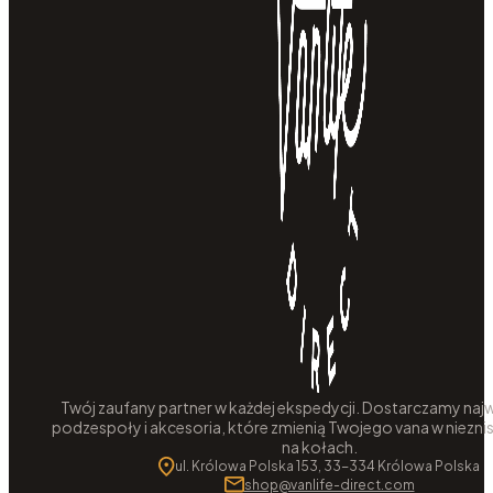
Twój zaufany partner w każdej ekspedycji. Dostarczamy najw
podzespoły i akcesoria, które zmienią Twojego vana w niezni
na kołach.
ul. Królowa Polska 153, 33-334 Królowa Polska
shop@vanlife-direct.com