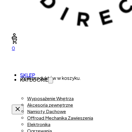
0
SKLEP
Brak produktów w koszyku.
KATEGORIE
Wyposażenie Wnętrza
Akcesoria zewnętrzne
Namioty Dachowe
Offroad Mechanika Zawieszenia
Elektronika
Ogrzewania