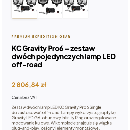
PREMIUM EXPEDITION GEAR
KC Gravity Pro6 – zestaw
dwóch pojedynczych lamp LED
off-road
2 806,84
zł
Cena bez VAT
Zestaw dwóch lamp LED KC Gravity Pro6 Single
do zastosowań off-road. Lampy wykorzystują optykę
Gravity LED G6, obudowę Infinity Ring oraz regulowane
mocowanie kulowe. W komplecie znajduje się wiązka
plug-and-play, osłony i elementy montażowe.