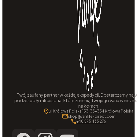
Twój zaufany partner w każdej ekspedycji. Dostarczamy najw
podzespoły i akcesoria, które zmienią Twojego vana w niezni
na kołach.
ul. Królowa Polska 153, 33-334 Królowa Polska
shop@vanlife-direct.com
+48 575 435 276