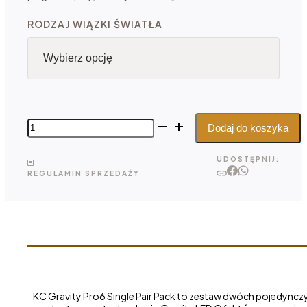
RODZAJ WIĄZKI ŚWIATŁA
ilość
Dodaj do koszyka
KC
Gravity
UDOSTĘPNIJ:
Pro6
REGULAMIN SPRZEDAŻY
-
zestaw
dwóch
pojedynczych
lamp
LED
off-
road
KC Gravity Pro6 Single Pair Pack to zestaw dwóch pojedync