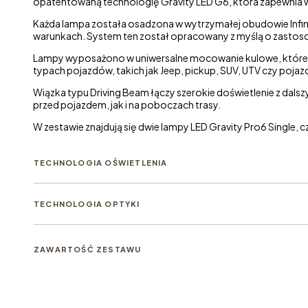
opatentowaną technologię Gravity LED G6, która zapewnia 
Każda lampa została osadzona w wytrzymałej obudowie Infin
warunkach. System ten został opracowany z myślą o zastos
Lampy wyposażono w uniwersalne mocowanie kulowe, które poz
typach pojazdów, takich jak Jeep, pickup, SUV, UTV czy poj
Wiązka typu Driving Beam łączy szerokie doświetlenie z dal
przed pojazdem, jak i na poboczach trasy.
W zestawie znajdują się dwie lampy LED Gravity Pro6 Single,
TECHNOLOGIA OŚWIETLENIA
TECHNOLOGIA OPTYKI
ZAWARTOŚĆ ZESTAWU