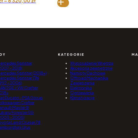
Zakres
zł
–
6 320,00
zł
cen:
od 5
790,00 zł
do 6
320,00 zł
DY
KATEGORIE
MA
ercedes Sprinter
Wyposażenie Wnętrza
2007 - 2018)
Akcesoria zewnętrzne
ercedes Sprinter (2018+)
Namioty Dachowe
ercedes Sprinter T1N
Offroad Mechanika
1992 - 2006)
Zawieszenia
AN TGE / VW Crafter
Elektronika
018+
Ogrzewania
iat Ducato - PSA Group
Klimatyzacje
olkswagen Crafter
enault Master III
ubaru Forester SG
2003 - 2005)
oyota Land Cruiser 78
amborghini Urus