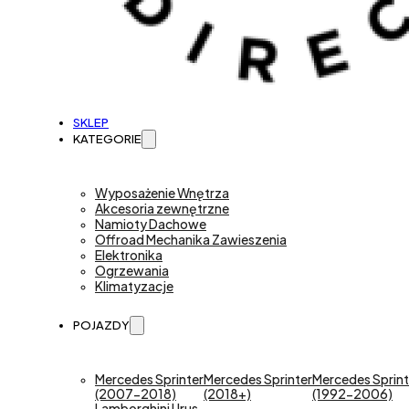
SKLEP
KATEGORIE
Wyposażenie Wnętrza
Akcesoria zewnętrzne
Namioty Dachowe
Offroad Mechanika Zawieszenia
Elektronika
Ogrzewania
Klimatyzacje
POJAZDY
Mercedes Sprinter
Mercedes Sprinter
Mercedes Sprint
(2007-2018)
(2018+)
(1992-2006)
Lamborghini Urus