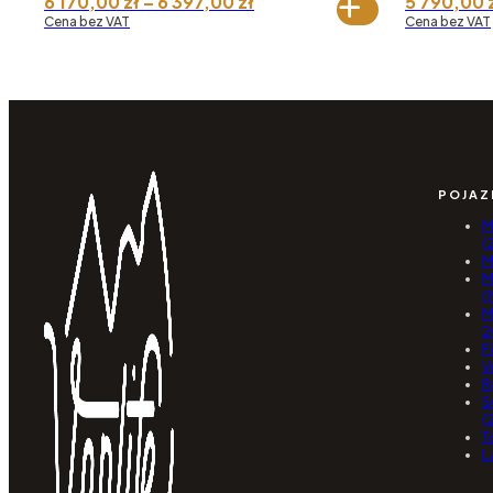
Zakres
6 170,00
zł
–
6 397,00
zł
5 790,00
cen:
Cena bez VAT
Cena bez VAT
od 6
170,00 zł
do 6
397,00 zł
POJAZ
M
(
M
M
(
M
2
F
V
R
S
(
T
L