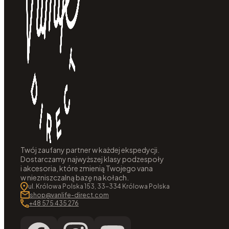
Twój zaufany partner w każdej ekspedycji.
Dostarczamy najwyższej klasy podzespoły
i akcesoria, które zmienią Twojego vana
w niezniszczalną bazę na kołach.
ul. Królowa Polska 153, 33-334 Królowa Polska
shop@vanlife-direct.com
+48 575 435 276