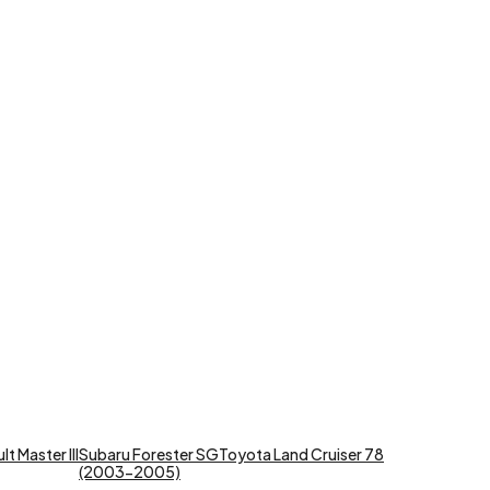
t Master III
Subaru Forester SG
Toyota Land Cruiser 78
(2003-2005)