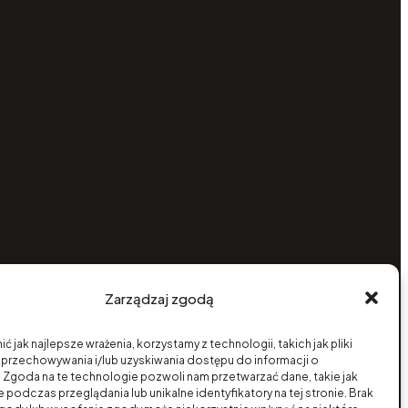
Zarządzaj zgodą
ć jak najlepsze wrażenia, korzystamy z technologii, takich jak pliki
 przechowywania i/lub uzyskiwania dostępu do informacji o
 Zgoda na te technologie pozwoli nam przetwarzać dane, takie jak
podczas przeglądania lub unikalne identyfikatory na tej stronie. Brak