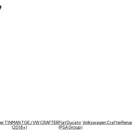
er T1N
MAN TGE / VW CRAFTER
Fiat Ducato
Volkswagen Crafter
Renaul
(2018+)
(PSA Group)