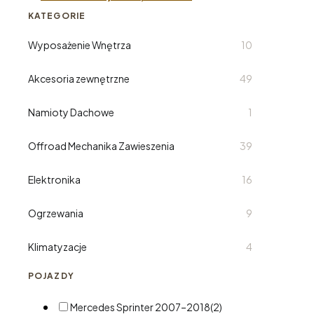
KATEGORIE
Wyposażenie Wnętrza
10
Akcesoria zewnętrzne
49
Namioty Dachowe
1
Offroad Mechanika Zawieszenia
39
Elektronika
16
Ogrzewania
9
Klimatyzacje
4
POJAZDY
Mercedes Sprinter 2007–2018
(2)