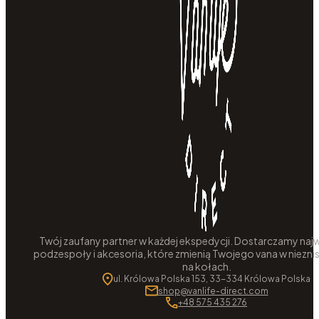
Twój zaufany partner w każdej ekspedycji. Dostarczamy najw
podzespoły i akcesoria, które zmienią Twojego vana w niezni
na kołach.
ul. Królowa Polska 153, 33-334 Królowa Polska
shop@vanlife-direct.com
+48 575 435 276