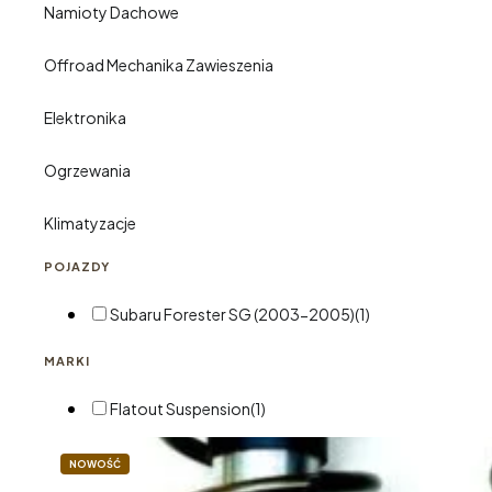
Namioty Dachowe
Offroad Mechanika Zawieszenia
Elektronika
Ogrzewania
Klimatyzacje
POJAZDY
Subaru Forester SG (2003-2005)
(1)
MARKI
Flatout Suspension
(1)
NOWOŚĆ