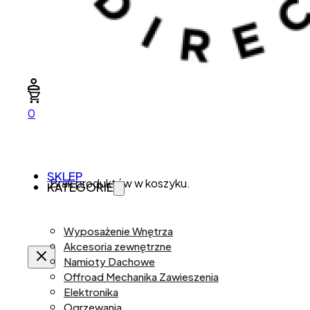
0
SKLEP
Brak produktów w koszyku.
KATEGORIE
Wyposażenie Wnętrza
Akcesoria zewnętrzne
Namioty Dachowe
Offroad Mechanika Zawieszenia
Elektronika
Ogrzewania