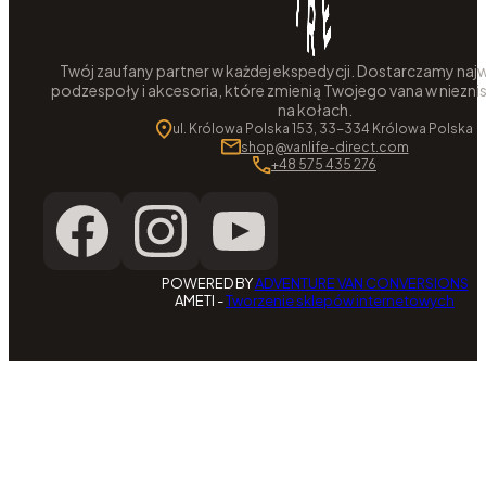
Twój zaufany partner w każdej ekspedycji. Dostarczamy najw
podzespoły i akcesoria, które zmienią Twojego vana w niezni
na kołach.
ul. Królowa Polska 153, 33-334 Królowa Polska
shop@vanlife-direct.com
+48 575 435 276
POWERED BY
ADVENTURE VAN CONVERSIONS
AMETI -
Tworzenie sklepów internetowych