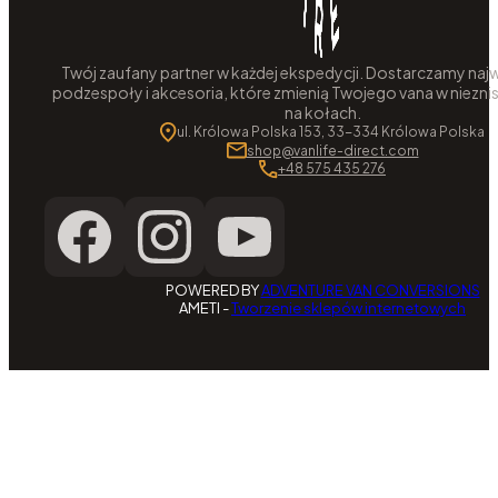
Twój zaufany partner w każdej ekspedycji. Dostarczamy najw
podzespoły i akcesoria, które zmienią Twojego vana w niezni
na kołach.
ul. Królowa Polska 153, 33-334 Królowa Polska
shop@vanlife-direct.com
+48 575 435 276
POWERED BY
ADVENTURE VAN CONVERSIONS
AMETI -
Tworzenie sklepów internetowych