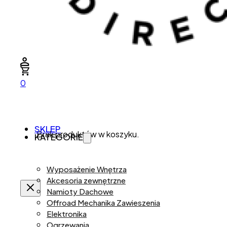
0
SKLEP
Brak produktów w koszyku.
KATEGORIE
Wyposażenie Wnętrza
Akcesoria zewnętrzne
Namioty Dachowe
Offroad Mechanika Zawieszenia
Elektronika
Ogrzewania