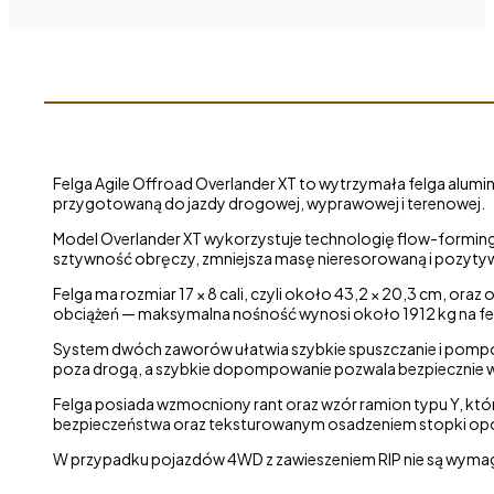
XT
-
felgi
do Sprintera
Felga Agile Offroad Overlander XT to wytrzymała felga alum
przygotowaną do jazdy drogowej, wyprawowej i terenowej.
Model Overlander XT wykorzystuje technologię flow-forming, 
sztywność obręczy, zmniejsza masę nieresorowaną i pozytyw
Felga ma rozmiar 17 × 8 cali, czyli około 43,2 × 20,3 cm, or
obciążeń — maksymalna nośność wynosi około 1912 kg na fe
System dwóch zaworów ułatwia szybkie spuszczanie i pompowan
poza drogą, a szybkie dopompowanie pozwala bezpiecznie w
Felga posiada wzmocniony rant oraz wzór ramion typu Y, kt
bezpieczeństwa oraz teksturowanym osadzeniem stopki opo
W przypadku pojazdów 4WD z zawieszeniem RIP nie są wymag