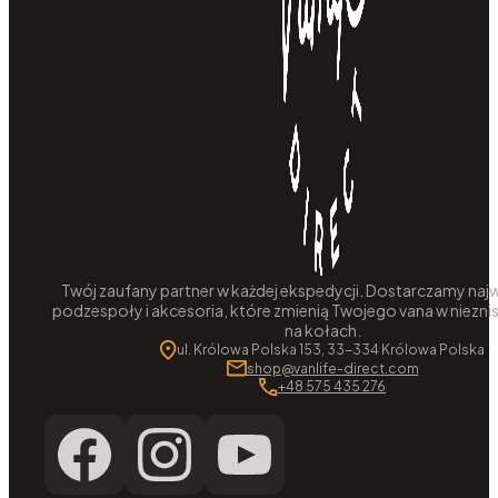
Twój zaufany partner w każdej ekspedycji. Dostarczamy najw
podzespoły i akcesoria, które zmienią Twojego vana w niezni
na kołach.
ul. Królowa Polska 153, 33-334 Królowa Polska
shop@vanlife-direct.com
+48 575 435 276