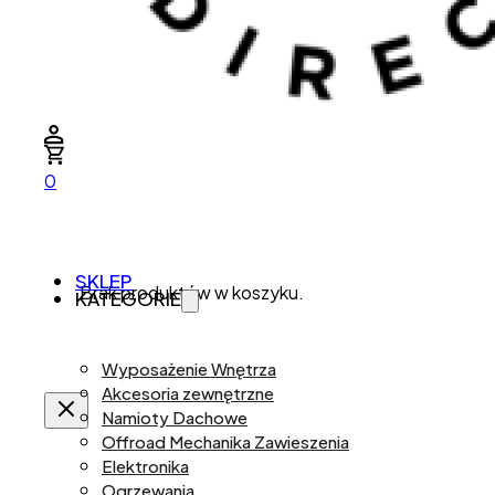
0
SKLEP
Brak produktów w koszyku.
KATEGORIE
Wyposażenie Wnętrza
Akcesoria zewnętrzne
Namioty Dachowe
Offroad Mechanika Zawieszenia
Elektronika
Ogrzewania