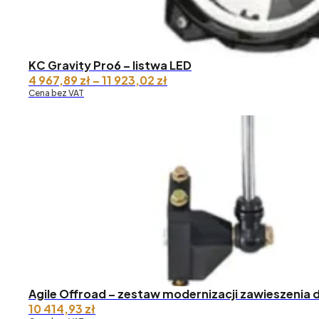
KC Gravity Pro6 – listwa LED
Zakres
4 967,89
zł
–
11 923,02
zł
cen:
Cena bez VAT
od 4
967,89 zł
do 11
923,02 zł
Agile Offroad – zestaw modernizacji zawieszenia 
10 414,93
zł