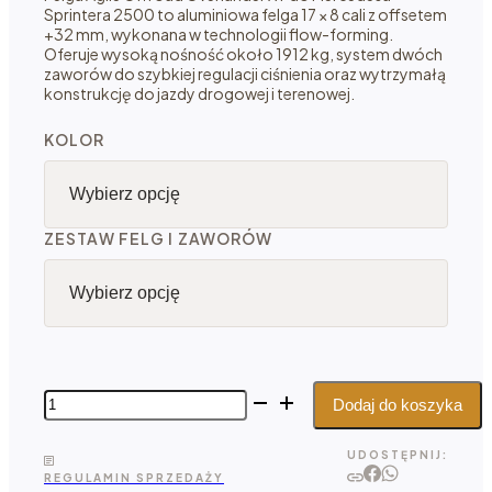
Sprintera 2500 to aluminiowa felga 17 × 8 cali z offsetem
do 10
+32 mm, wykonana w technologii flow-forming.
804,78 zł
Oferuje wysoką nośność około 1912 kg, system dwóch
zaworów do szybkiej regulacji ciśnienia oraz wytrzymałą
konstrukcję do jazdy drogowej i terenowej.
KOLOR
ZESTAW FELG I ZAWORÓW
ilość
Dodaj do koszyka
Agile
Offroad
UDOSTĘPNIJ:
Overlander
REGULAMIN SPRZEDAŻY