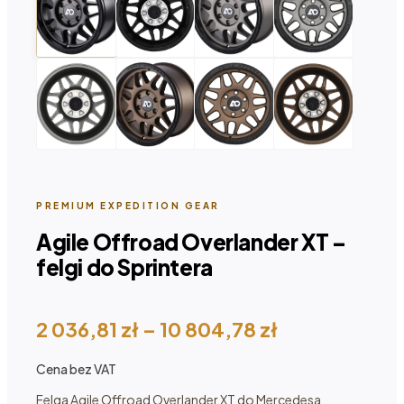
PREMIUM EXPEDITION GEAR
Agile Offroad Overlander XT –
felgi do Sprintera
Zakres
2 036,81
zł
–
10 804,78
zł
cen:
Cena bez VAT
od 2
036,81 zł
Felga Agile Offroad Overlander XT do Mercedesa