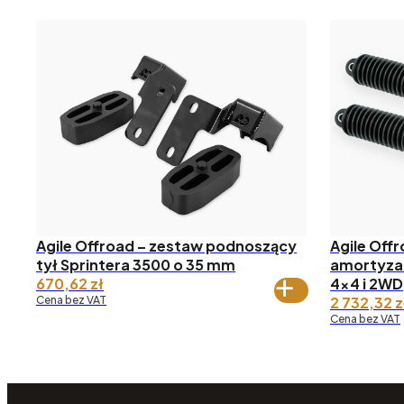
Agile Offroad – zestaw podnoszący
Agile Offr
tył Sprintera 3500 o 35 mm
amortyzat
670,62
zł
4×4 i 2WD
Cena bez VAT
2 732,32
z
Cena bez VAT