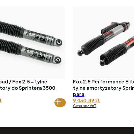
oad / Fox 2.5 – tylne
Fox 2.5 Performance Elite
ory do Sprintera 3500
tylne amortyzatory Spri
para
ł
9 430,89
zł
Cena bez VAT