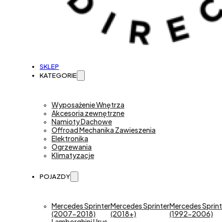
SKLEP
KATEGORIE
Wyposażenie Wnętrza
Akcesoria zewnętrzne
Namioty Dachowe
Offroad Mechanika Zawieszenia
Elektronika
Ogrzewania
Klimatyzacje
POJAZDY
Mercedes Sprinter
Mercedes Sprinter
Mercedes Sprint
(2007-2018)
(2018+)
(1992-2006)
Lamborghini Urus