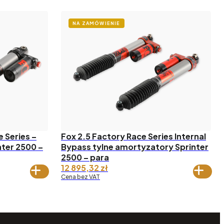
NA ZAMÓWIENIE
 Series –
Fox 2.5 Factory Race Series Internal
nter 2500 –
Bypass tylne amortyzatory Sprinter
2500 – para
12 895,32
zł
Cena bez VAT