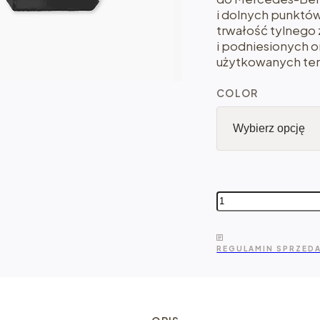
i dolnych punkt
trwałość tylnego 
i podniesionych o
użytkowanych ter
COLOR
ilość
Agile
Offroad
-
REGULAMIN SPRZED
wzmocnione
mocowanie
tylnych
amortyzatorów
Sprinter