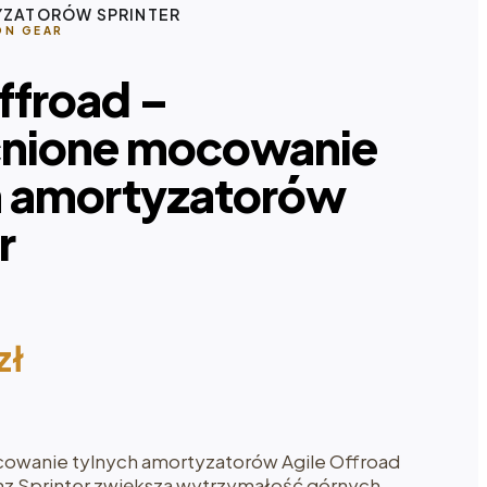
YZATORÓW SPRINTER
ON GEAR
ffroad –
nione mocowanie
h amortyzatorów
r
zł
wanie tylnych amortyzatorów Agile Offroad
 Sprinter zwiększa wytrzymałość górnych