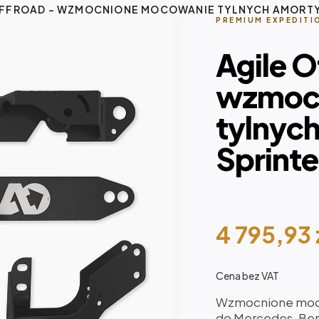
OFFROAD - WZMOCNIONE MOCOWANIE TYLNYCH AMORT
PREMIUM EXPEDITI
Agile O
wzmoc
tylnyc
Sprinte
4 795,93
Cena bez VAT
Wzmocnione moco
do Mercedes-Benz