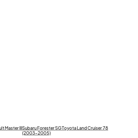
t Master III
Subaru Forester SG
Toyota Land Cruiser 78
(2003-2005)