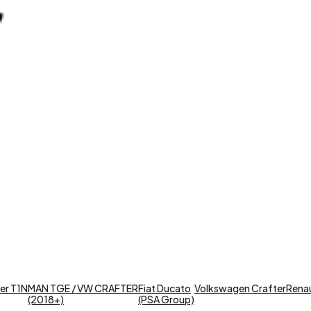
er T1N
MAN TGE / VW CRAFTER
Fiat Ducato
Volkswagen Crafter
Renaul
(2018+)
(PSA Group)