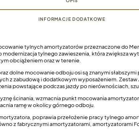
OPIS
INFORMACJE DODATKOWE
mocowanie tylnych amortyzatorów przeznaczone do Me
ko modernizacja tylnego zawieszenia, która zwiększa
użym obciążeniem oraz w terenie.
raz dolne mocowanie odboju osi są znanymi słabszymi
ych z zabudową i dodatkowym wyposażeniem. Zestaw A
enia powstające podczas jazdy po nierównościach, szutr
znę ścinania, wzmacnia punkt mocowania amortyzatora
acnia ramę w okolicy górnego odboju.
ortyzatora, poprawia przełożenie pracy tylnego amort
wno z fabrycznymi amortyzatorami, amortyzatorami Fox 