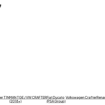
er T1N
MAN TGE / VW CRAFTER
Fiat Ducato
Volkswagen Crafter
Renaul
(2018+)
(PSA Group)