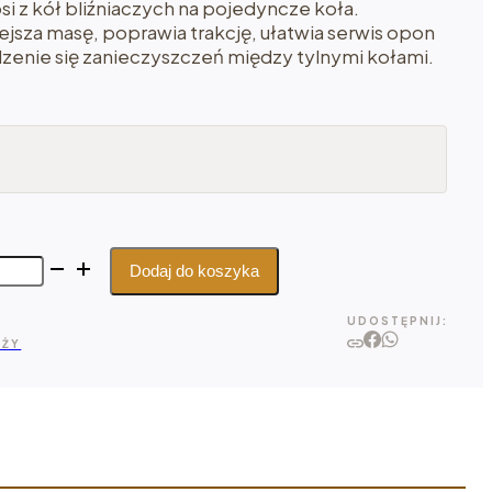
si z kół bliźniaczych na pojedyncze koła.
jsza masę, poprawia trakcję, ułatwia serwis opon
dzenie się zanieczyszczeń między tylnymi kołami.
Dodaj do koszyka
UDOSTĘPNIJ:
AŻY