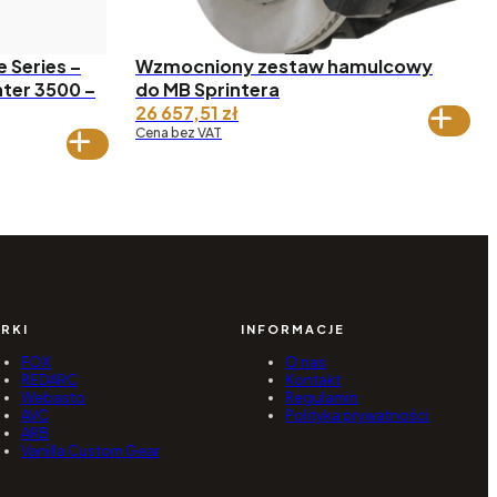
 Series –
Wzmocniony zestaw hamulcowy
nter 3500 –
do MB Sprintera
26 657,51
zł
Cena bez VAT
RKI
INFORMACJE
FOX
O nas
REDARC
Kontakt
Webasto
Regulamin
AVC
Polityka prywatności
ARB
Vanilla Custom Gear