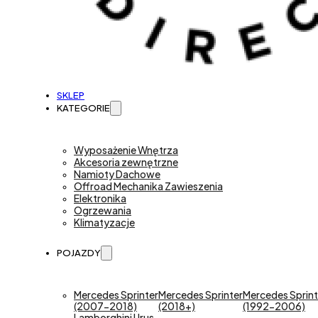
SKLEP
KATEGORIE
Wyposażenie Wnętrza
Akcesoria zewnętrzne
Namioty Dachowe
Offroad Mechanika Zawieszenia
Elektronika
Ogrzewania
Klimatyzacje
POJAZDY
Mercedes Sprinter
Mercedes Sprinter
Mercedes Sprint
(2007-2018)
(2018+)
(1992-2006)
Lamborghini Urus