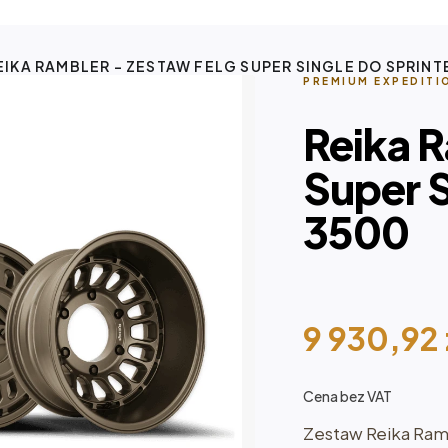
EIKA RAMBLER - ZESTAW FELG SUPER SINGLE DO SPRINT
PREMIUM EXPEDITI
Reika R
Super S
3500
9 930,92
Cena bez VAT
Zestaw Reika Ramb