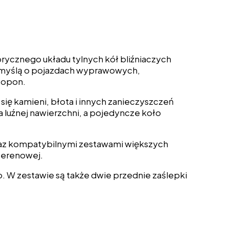
rycznego układu tylnych kół bliźniaczych
 z myślą o pojazdach wyprawowych,
i opon.
ię kamieni, błota i innych zanieczyszczeń
luźnej nawierzchni, a pojedyncze koło
raz kompatybilnymi zestawami większych
 terenowej.
b. W zestawie są także dwie przednie zaślepki