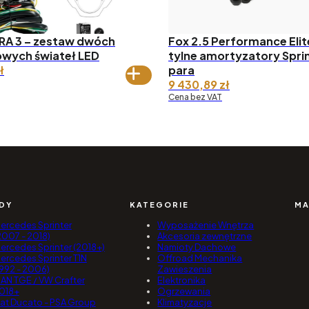
RA 3 – zestaw dwóch
Fox 2.5 Performance Elite
wych świateł LED
tylne amortyzatory Spri
ł
para
9 430,89
zł
Cena bez VAT
DY
KATEGORIE
MA
ercedes Sprinter
Wyposażenie Wnętrza
2007 - 2018)
Akcesoria zewnętrzne
ercedes Sprinter (2018+)
Namioty Dachowe
ercedes Sprinter T1N
Offroad Mechanika
1992 - 2006)
Zawieszenia
AN TGE / VW Crafter
Elektronika
018+
Ogrzewania
iat Ducato - PSA Group
Klimatyzacje