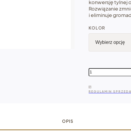
konwersję tylnej o
Rozwiązanie zmnie
i eliminuje groma
KOLOR
ilość
Reika
Rambler
-
REGULAMIN SPRZED
zestaw
felg
Super
Single
do Sprintera
OPIS
3500