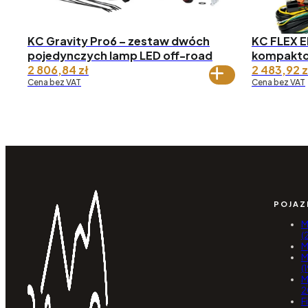
KC Gravity Pro6 – zestaw dwóch
KC FLEX E
pojedynczych lamp LED off-road
kompakto
2 806,84
zł
2 483,92
z
Cena bez VAT
Cena bez VAT
POJAZ
M
(
M
M
(
M
2
F