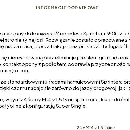
INFORMACJE DODATKOWE
zeznaczony do konwersji Mercedesa Sprintera 3500 z fab
j stronie tylnej osi. Rozwiązanie zostało opracowane
ę niższa masa, lepsza trakcja oraz prostsza obsługa kół 
sę nieresorowaną oraz eliminuje problem gromadzenia s
zy kontakt opony z podłożem poprawia przyczepność na 
wymianę opon.
 ze standardowymi układami hamulcowymi Sprintera o
ęki czemu nadaje się zarówno do jazdy drogowej, jak i
w tym 24 śruby M14 × 1,5 typu spline oraz klucz do śru
patybilne z konfiguracją Super Single.
24 × M14 × 1,5 spline