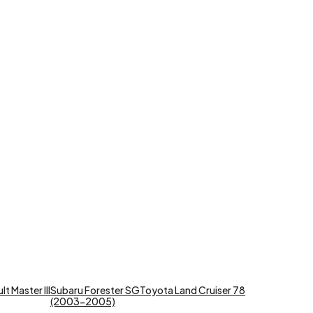
t Master III
Subaru Forester SG
Toyota Land Cruiser 78
(2003-2005)