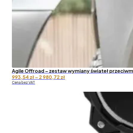
Agile Offroad – zestaw wymiany świateł przeciwm
Zakres
993,54
zł
–
2 980,72
zł
cen:
Cena bez VAT
od 993,54 zł
do 2
980,72 zł