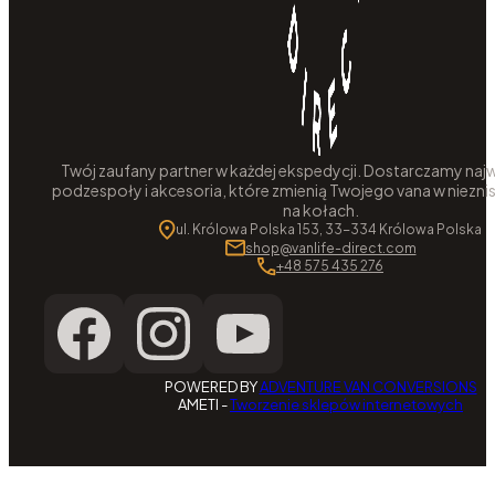
Twój zaufany partner w każdej ekspedycji. Dostarczamy najw
podzespoły i akcesoria, które zmienią Twojego vana w niezni
na kołach.
ul. Królowa Polska 153, 33-334 Królowa Polska
shop@vanlife-direct.com
+48 575 435 276
POWERED BY
ADVENTURE VAN CONVERSIONS
AMETI -
Tworzenie sklepów internetowych