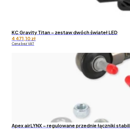
KC Gravity Titan – zestaw dwóch świateł LED
4 471,10
zł
Cena bez VAT
Apex airLYNX – regulowane przednie łączniki stabil