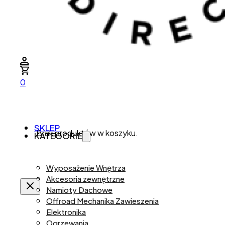
0
SKLEP
Brak produktów w koszyku.
KATEGORIE
Wyposażenie Wnętrza
Akcesoria zewnętrzne
Namioty Dachowe
Offroad Mechanika Zawieszenia
Elektronika
Ogrzewania