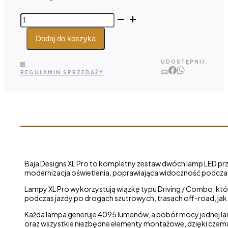
ilość
Baja
Designs
Dodaj do koszyka
XL
Pro
UDOSTĘPNIJ:
-
REGULAMIN SPRZEDAŻY
zestaw
dwóch
lamp
LED
na słupki
A do Sprintera
2019–
2023
Baja Designs XL Pro to kompletny zestaw dwóch lamp LED p
modernizacja oświetlenia, poprawiająca widoczność podcza
Lampy XL Pro wykorzystują wiązkę typu Driving / Combo, któr
podczas jazdy po drogach szutrowych, trasach off-road, jak 
Każda lampa generuje 4095 lumenów, a pobór mocy jednej la
oraz wszystkie niezbędne elementy montażowe, dzięki czemu 