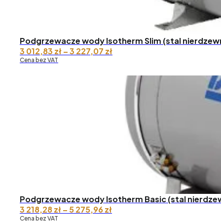
Podgrzewacze wody Isotherm Slim (stal nierdzew
Zakres
3 012,83
zł
–
3 227,07
zł
cen:
Cena bez VAT
od 3
012,83 zł
do 3
227,07 zł
Podgrzewacze wody Isotherm Basic (stal nierdze
Zakres
3 218,28
zł
–
5 275,96
zł
cen:
Cena bez VAT