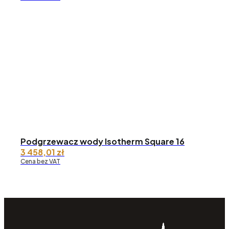
od 3
218,28 zł
do 5
275,96 zł
Podgrzewacz wody Isotherm Square 16
3 458,01
zł
Cena bez VAT