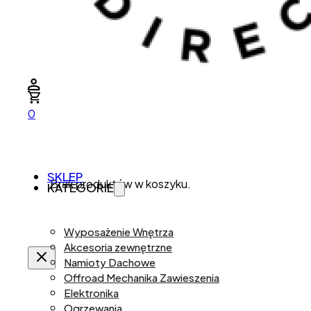
0
SKLEP
Brak produktów w koszyku.
KATEGORIE
Wyposażenie Wnętrza
Akcesoria zewnętrzne
Namioty Dachowe
Offroad Mechanika Zawieszenia
Elektronika
Ogrzewania