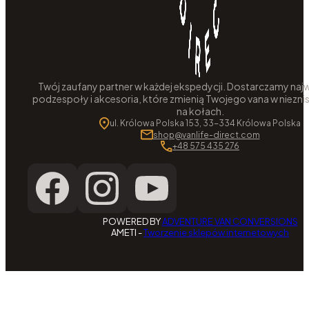
Twój zaufany partner w każdej ekspedycji. Dostarczamy najw
podzespoły i akcesoria, które zmienią Twojego vana w niezni
na kołach.
ul. Królowa Polska 153, 33-334 Królowa Polska
shop@vanlife-direct.com
+48 575 435 276
POWERED BY
ADVENTURE VAN CONVERSIONS
AMETI -
Tworzenie sklepów internetowych