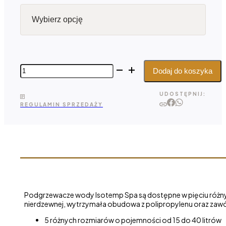
ilość
Dodaj do koszyka
Podgrzewacze
wody
UDOSTĘPNIJ:
Isotemp
REGULAMIN SPRZEDAŻY
Spa
Podgrzewacze wody Isotemp Spa są dostępne w pięciu różnych 
nierdzewnej, wytrzymała obudowa z polipropylenu oraz zawór
5 różnych rozmiarów o pojemności od 15 do 40 litrów