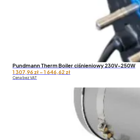
Pundmann Therm Boiler ciśnieniowy 230V-250W
Zakres
1 307,96
zł
–
1 646,62
zł
cen:
Cena bez VAT
od 1
307,96 zł
do 1
646,62 zł