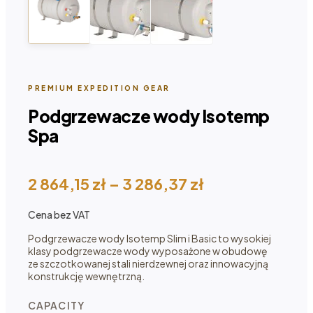
PREMIUM EXPEDITION GEAR
Podgrzewacze wody Isotemp
Spa
Zakres
2 864,15
zł
–
3 286,37
zł
cen:
Cena bez VAT
od 2
864,15 zł
Podgrzewacze wody Isotemp Slim i Basic to wysokiej
klasy podgrzewacze wody wyposażone w obudowę
do 3
ze szczotkowanej stali nierdzewnej oraz innowacyjną
286,37 zł
konstrukcję wewnętrzną.
CAPACITY