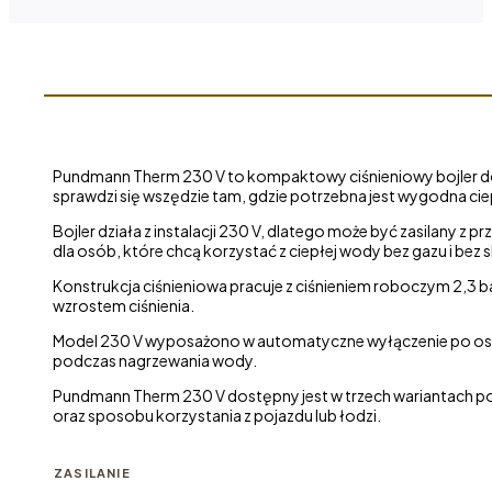
230V-
250W
Pundmann Therm 230 V to kompaktowy ciśnieniowy bojler do c
sprawdzi się wszędzie tam, gdzie potrzebna jest wygodna cie
Bojler działa z instalacji 230 V, dlatego może być zasilany z
dla osób, które chcą korzystać z ciepłej wody bez gazu i bez
Konstrukcja ciśnieniowa pracuje z ciśnieniem roboczym 2,3 b
wzrostem ciśnienia.
Model 230 V wyposażono w automatyczne wyłączenie po osiągni
podczas nagrzewania wody.
Pundmann Therm 230 V dostępny jest w trzech wariantach poj
oraz sposobu korzystania z pojazdu lub łodzi.
ZASILANIE