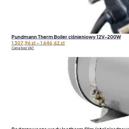
Pundmann Therm Boiler ciśnieniowy 12V-200W
Zakres
1 307,96
zł
–
1 646,62
zł
cen:
Cena bez VAT
od 1
307,96 zł
do 1
646,62 zł