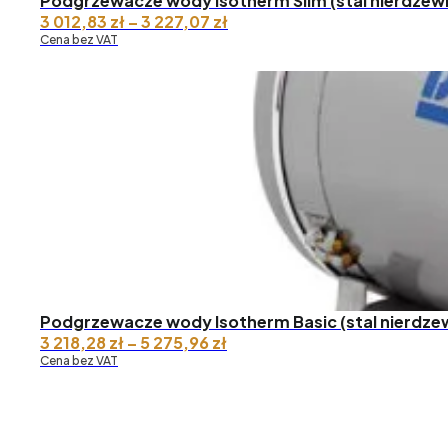
Podgrzewacze wody Isotherm Slim (stal nierdzew
Zakres
3 012,83
zł
–
3 227,07
zł
cen:
Cena bez VAT
od 3
012,83 zł
do 3
227,07 zł
Podgrzewacze wody Isotherm Basic (stal nierdze
Zakres
3 218,28
zł
–
5 275,96
zł
cen:
Cena bez VAT
od 3
218,28 zł
do 5
275,96 zł