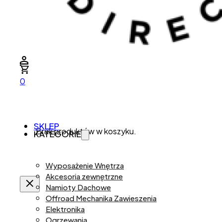
0
SKLEP
Brak produktów w koszyku.
KATEGORIE
Wyposażenie Wnętrza
Akcesoria zewnętrzne
Namioty Dachowe
Offroad Mechanika Zawieszenia
Elektronika
Ogrzewania