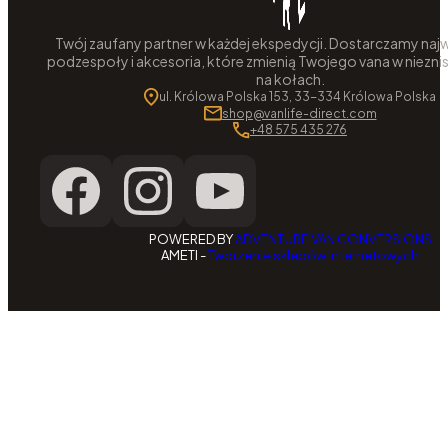
Twój zaufany partner w każdej ekspedycji. Dostarczamy najw
podzespoły i akcesoria, które zmienią Twojego vana w niezni
na kołach.
ul. Królowa Polska 153, 33-334 Królowa Polska
shop@vanlife-direct.com
+48 575 435 276
POWERED BY
ADVENTURE VAN CONVERSIONS
AMETI -
Tworzenie sklepów internetowych