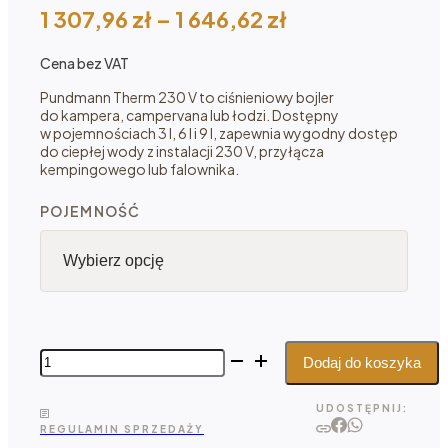
Zakres
1 307,96
zł
–
1 646,62
zł
cen:
Cena bez VAT
od 1
307,96 zł
Pundmann Therm 230 V to ciśnieniowy bojler
do kampera, campervana lub łodzi. Dostępny
do 1
w pojemnościach 3 l, 6 l i 9 l, zapewnia wygodny dostęp
646,62 zł
do ciepłej wody z instalacji 230 V, przyłącza
kempingowego lub falownika.
POJEMNOŚĆ
ilość
Dodaj do koszyka
Pundmann
Therm
UDOSTĘPNIJ:
Boiler
REGULAMIN SPRZEDAŻY
ciśnieniowy