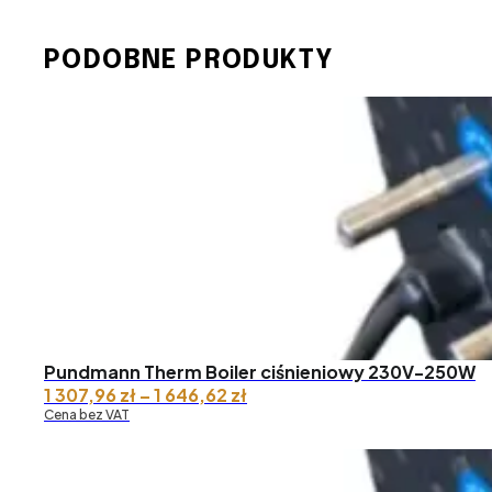
PODOBNE PRODUKTY
Pundmann Therm Boiler ciśnieniowy 230V-250W
Zakres
1 307,96
zł
–
1 646,62
zł
cen:
Cena bez VAT
od 1
307,96 zł
do 1