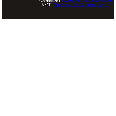
POWERED BY
ADVENTURE VAN CONVERSIONS
AMETI -
Tworzenie sklepów internetowych