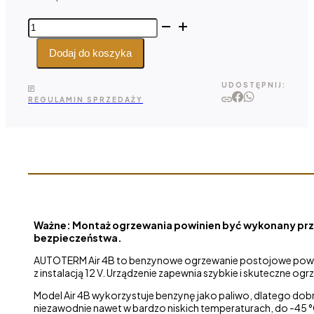
ilość
AUTOTERM
Air
Dodaj do koszyka
4B
-
UDOSTĘPNIJ:
ogrzewanie
REGULAMIN SPRZEDAŻY
postojowe
powietrzne
4
kW
12
V
Ważne: Montaż ogrzewania powinien być wykonany prze
bezpieczeństwa.
AUTOTERM Air 4B to benzynowe ogrzewanie postojowe powi
z instalacją 12 V. Urządzenie zapewnia szybkie i skuteczne og
Model Air 4B wykorzystuje benzynę jako paliwo, dlatego dob
niezawodnie nawet w bardzo niskich temperaturach, do -45 