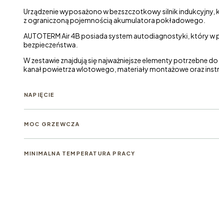
Urządzenie wyposażono w bezszczotkowy silnik indukcyjny, któ
z ograniczoną pojemnością akumulatora pokładowego.
AUTOTERM Air 4B posiada system autodiagnostyki, który w 
bezpieczeństwa.
W zestawie znajdują się najważniejsze elementy potrzebne d
kanał powietrza wlotowego, materiały montażowe oraz instr
NAPIĘCIE
MOC GRZEWCZA
MINIMALNA TEMPERATURA PRACY