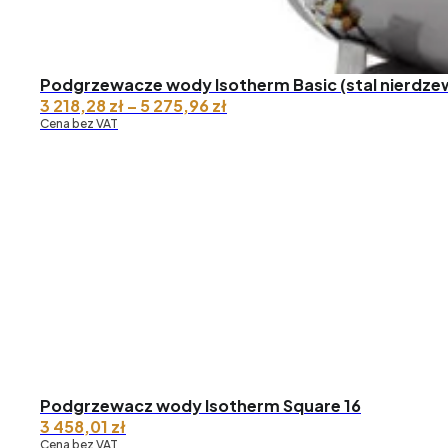
Podgrzewacze wody Isotherm Basic (stal nierdze
Zakres
3 218,28
zł
–
5 275,96
zł
cen:
Cena bez VAT
od 3
218,28 zł
do 5
275,96 zł
Podgrzewacz wody Isotherm Square 16
3 458,01
zł
Cena bez VAT