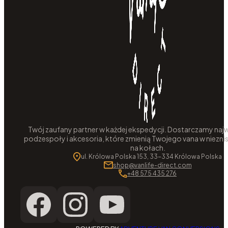
Twój zaufany partner w każdej ekspedycji. Dostarczamy najw
podzespoły i akcesoria, które zmienią Twojego vana w niezni
na kołach.
ul. Królowa Polska 153, 33-334 Królowa Polska
shop@vanlife-direct.com
+48 575 435 276