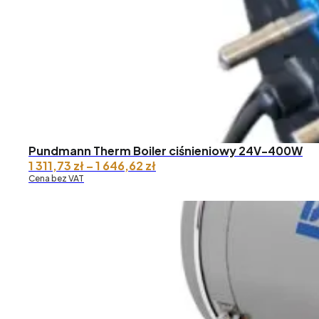
646,62 zł
Pundmann Therm Boiler ciśnieniowy 24V-400W
Zakres
1 311,73
zł
–
1 646,62
zł
cen:
Cena bez VAT
od 1
311,73 zł
do 1
646,62 zł