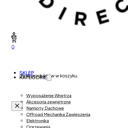
0
SKLEP
Brak produktów w koszyku.
KATEGORIE
Wyposażenie Wnętrza
Akcesoria zewnętrzne
Namioty Dachowe
Offroad Mechanika Zawieszenia
Elektronika
Ogrzewania