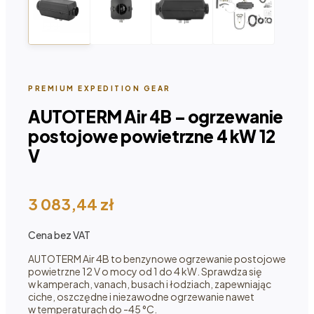
PREMIUM EXPEDITION GEAR
AUTOTERM Air 4B – ogrzewanie
postojowe powietrzne 4 kW 12
V
3 083,44
zł
Cena bez VAT
AUTOTERM Air 4B to benzynowe ogrzewanie postojowe
powietrzne 12 V o mocy od 1 do 4 kW. Sprawdza się
w kamperach, vanach, busach i łodziach, zapewniając
ciche, oszczędne i niezawodne ogrzewanie nawet
w temperaturach do -45 °C.