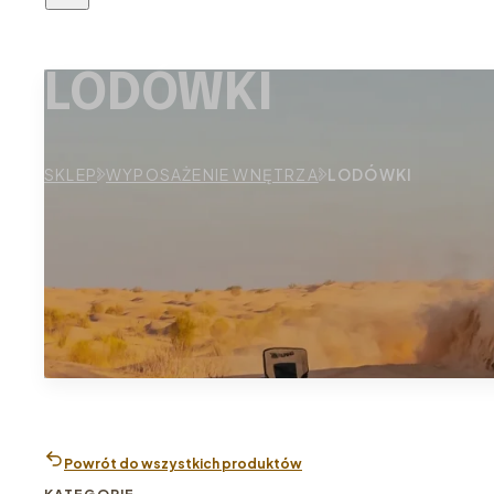
LODÓWKI
SKLEP
WYPOSAŻENIE WNĘTRZA
LODÓWKI
Powrót do wszystkich produktów