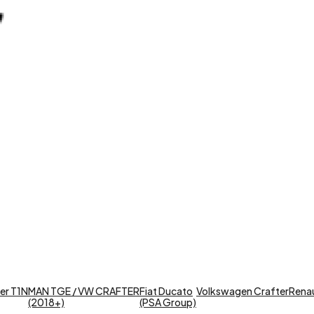
er T1N
MAN TGE / VW CRAFTER
Fiat Ducato
Volkswagen Crafter
Renaul
(2018+)
(PSA Group)