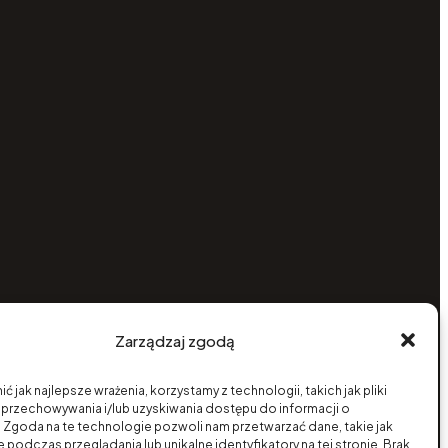
Zarządzaj zgodą
ć jak najlepsze wrażenia, korzystamy z technologii, takich jak pliki
 przechowywania i/lub uzyskiwania dostępu do informacji o
 Zgoda na te technologie pozwoli nam przetwarzać dane, takie jak
podczas przeglądania lub unikalne identyfikatory na tej stronie. Brak