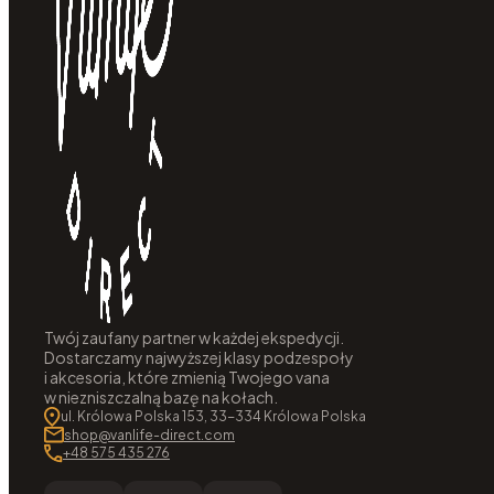
Twój zaufany partner w każdej ekspedycji.
Dostarczamy najwyższej klasy podzespoły
i akcesoria, które zmienią Twojego vana
w niezniszczalną bazę na kołach.
ul. Królowa Polska 153, 33-334 Królowa Polska
shop@vanlife-direct.com
+48 575 435 276