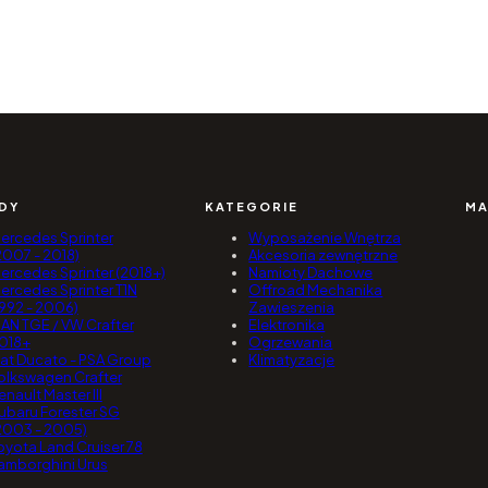
DY
KATEGORIE
MA
ercedes Sprinter
Wyposażenie Wnętrza
2007 - 2018)
Akcesoria zewnętrzne
ercedes Sprinter (2018+)
Namioty Dachowe
ercedes Sprinter T1N
Offroad Mechanika
1992 - 2006)
Zawieszenia
AN TGE / VW Crafter
Elektronika
018+
Ogrzewania
iat Ducato - PSA Group
Klimatyzacje
olkswagen Crafter
enault Master III
ubaru Forester SG
2003 - 2005)
oyota Land Cruiser 78
amborghini Urus