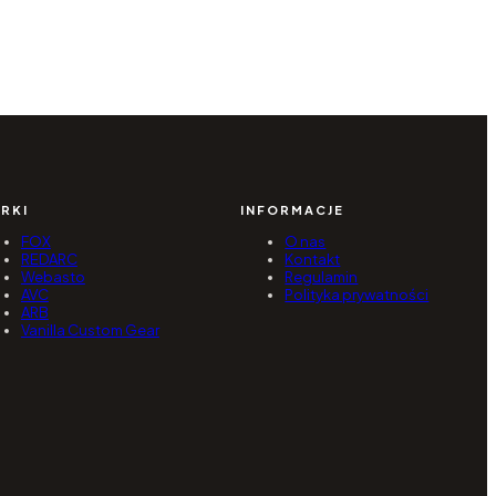
RKI
INFORMACJE
FOX
O nas
REDARC
Kontakt
Webasto
Regulamin
AVC
Polityka prywatności
ARB
Vanilla Custom Gear