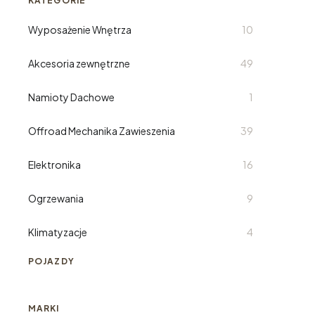
KATEGORIE
Wyposażenie Wnętrza
10
Akcesoria zewnętrzne
49
Namioty Dachowe
1
Offroad Mechanika Zawieszenia
39
Elektronika
16
Ogrzewania
9
Klimatyzacje
4
POJAZDY
MARKI