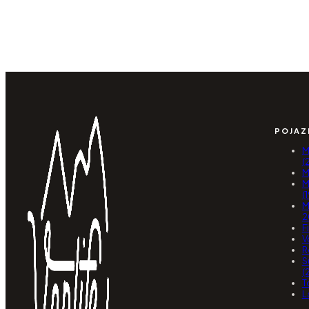
POJAZ
M
(
M
M
(
M
2
F
V
R
S
(
T
L