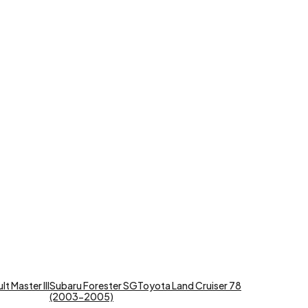
t Master III
Subaru Forester SG
Toyota Land Cruiser 78
(2003-2005)