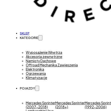
SKLEP
KATEGORIE
Wyposażenie Wnętrza
Akcesoria zewnętrzne
Namioty Dachowe
Offroad Mechanika Zawieszenia
Elektronika
Ogrzewania
Klimatyzacje
POJAZDY
Mercedes Sprinter
Mercedes Sprinter
Mercedes Sprint
(2007-2018)
(2018+)
(1992-2006)
Lamborghini Urus