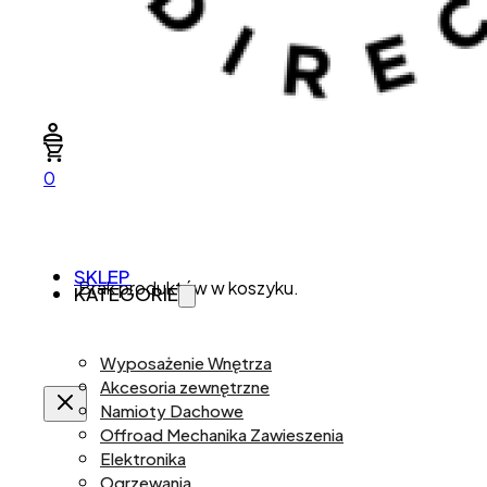
0
SKLEP
Brak produktów w koszyku.
KATEGORIE
Wyposażenie Wnętrza
Akcesoria zewnętrzne
Namioty Dachowe
Offroad Mechanika Zawieszenia
Elektronika
Ogrzewania