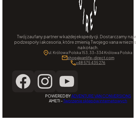
Twój zaufany partner w każdej ekspedycji. Dostarczamy najw
podzespoły i akcesoria, które zmienią Twojego vana w niezni
na kołach.
ul. Królowa Polska 153, 33-334 Królowa Polska
shop@vanlife-direct.com
+48 575 435 276
POWERED BY
ADVENTURE VAN CONVERSIONS
AMETI -
Tworzenie sklepów internetowych