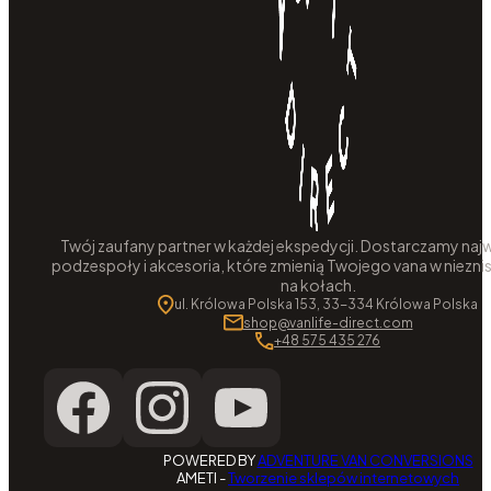
Twój zaufany partner w każdej ekspedycji. Dostarczamy najw
podzespoły i akcesoria, które zmienią Twojego vana w niezni
na kołach.
ul. Królowa Polska 153, 33-334 Królowa Polska
shop@vanlife-direct.com
+48 575 435 276
POWERED BY
ADVENTURE VAN CONVERSIONS
AMETI -
Tworzenie sklepów internetowych