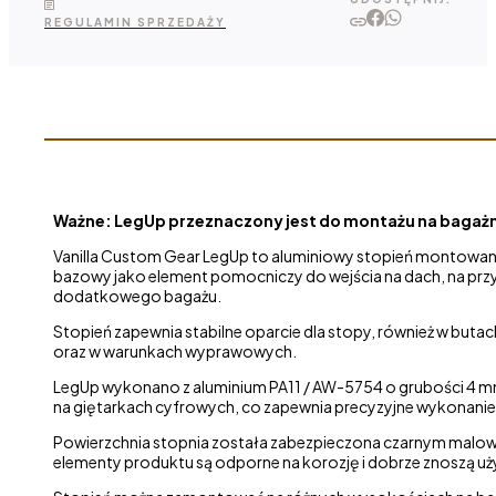
-
REGULAMIN SPRZEDAŻY
stopień
do Vanilla
MultiFix
Ważne: LegUp przeznaczony jest do montażu na bagażniku
Vanilla Custom Gear LegUp to aluminiowy stopień montowany
bazowy jako element pomocniczy do wejścia na dach, na przy
dodatkowego bagażu.
Stopień zapewnia stabilne oparcie dla stopy, również w but
oraz w warunkach wyprawowych.
LegUp wykonano z aluminium PA11 / AW-5754 o grubości 4 mm.
na giętarkach cyfrowych, co zapewnia precyzyjne wykonani
Powierzchnia stopnia została zabezpieczona czarnym malow
elementy produktu są odporne na korozję i dobrze znoszą