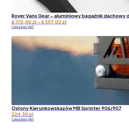
Rover Vans Gear – aluminiowy bagażnik dachowy d
Zakres
6 170,00
zł
–
6 397,00
zł
cen:
Cena bez VAT
od 6
170,00 zł
do 6
397,00 zł
Osłony Kierunkowskazów MB Sprinter 906/907
324,39
zł
Cena bez VAT