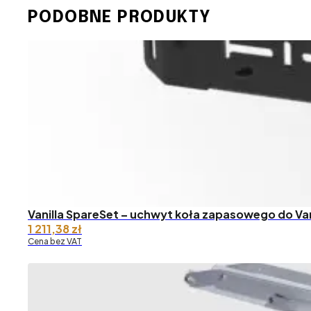
PODOBNE PRODUKTY
Vanilla SpareSet – uchwyt koła zapasowego do Vani
1 211,38
zł
Cena bez VAT