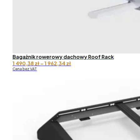
Bagażnik rowerowy dachowy Roof Rack
Zakres
1 490,38
zł
–
1 962,34
zł
cen:
Cena bez VAT
od 1
490,38 zł
do 1
962,34 zł