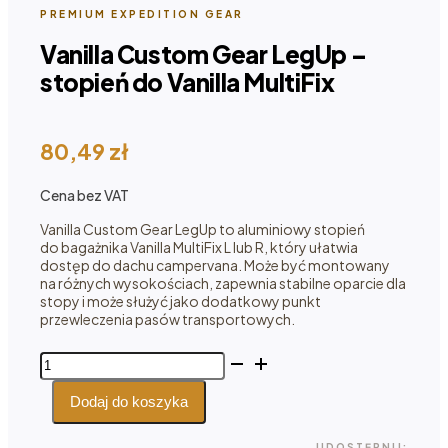
PREMIUM EXPEDITION GEAR
Vanilla Custom Gear LegUp –
stopień do Vanilla MultiFix
80,49
zł
Cena bez VAT
Vanilla Custom Gear LegUp to aluminiowy stopień
do bagażnika Vanilla MultiFix L lub R, który ułatwia
dostęp do dachu campervana. Może być montowany
na różnych wysokościach, zapewnia stabilne oparcie dla
stopy i może służyć jako dodatkowy punkt
przewleczenia pasów transportowych.
ilość
Vanilla
Custom
Dodaj do koszyka
Gear
LegUp
UDOSTĘPNIJ: