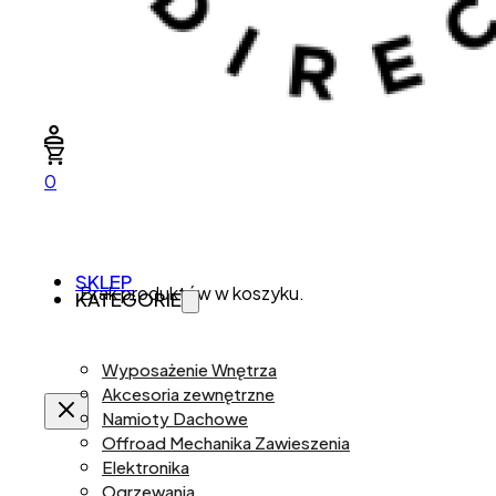
0
SKLEP
Brak produktów w koszyku.
KATEGORIE
Wyposażenie Wnętrza
Akcesoria zewnętrzne
Namioty Dachowe
Offroad Mechanika Zawieszenia
Elektronika
Ogrzewania