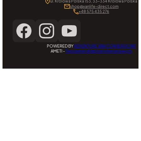
ul. Królowa Polska 153, 33-334 Królowa Polska
shop@vanlife-direct.com
+48 575 435 276
POWERED BY
ADVENTURE VAN CONVERSIONS
AMETI -
Tworzenie sklepów internetowych