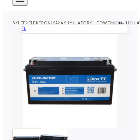
SKLEP
ELEKTRONIKA
AKUMULATORY LITOWE
KON-TEC LIF
🔍