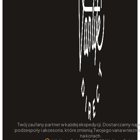
Twój zaufany partner w każdej ekspedycji. Dostarczamy najw
podzespoły i akcesoria, które zmienią Twojego vana w niezni
na kołach.