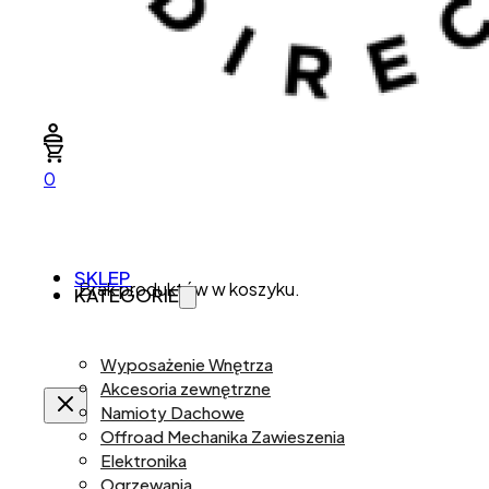
0
SKLEP
Brak produktów w koszyku.
KATEGORIE
Wyposażenie Wnętrza
Akcesoria zewnętrzne
Namioty Dachowe
Offroad Mechanika Zawieszenia
Elektronika
Ogrzewania