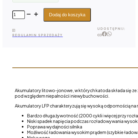
ilość
Dodaj do koszyka
Kon-
TEC
UDOSTĘPNIJ:
LiFePO4
REGULAMIN SPRZEDAŻY
12
V -
150
Ah
Akumulatory litowo-jonowe, w których katoda składa się ze zw
pod względem niepalności i niewybuchowości.
Akumulatory LFP charakteryzują się wysoką odpornością na
Bardzo długa żywotność (2000 cykli i więcej przy ro
Niski spadek napięcia podczas rozładowywania wyso
Poprawa wydajności silnika
Możliwość ładowania wysokim prądem (szybkie ładow
Niska waga