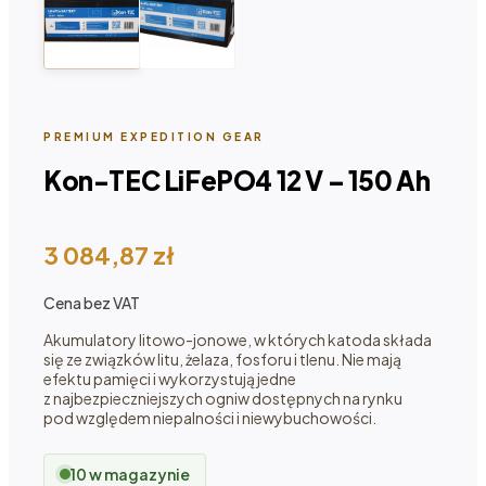
PREMIUM EXPEDITION GEAR
Kon-TEC LiFePO4 12 V – 150 Ah
3 084,87
zł
Cena bez VAT
Akumulatory litowo-jonowe, w których katoda składa
się ze związków litu, żelaza, fosforu i tlenu. Nie mają
efektu pamięci i wykorzystują jedne
z najbezpieczniejszych ogniw dostępnych na rynku
pod względem niepalności i niewybuchowości.
10 w magazynie