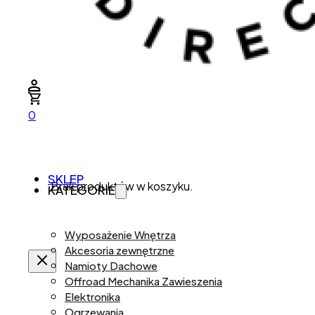
0
SKLEP
Brak produktów w koszyku.
KATEGORIE
Wyposażenie Wnętrza
Akcesoria zewnętrzne
Namioty Dachowe
Offroad Mechanika Zawieszenia
Elektronika
Ogrzewania