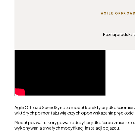
AGILE OFFROA
Poznaj produkt l
Agile Offroad SpeedSync to moduł korekty prędkościomierz
w których po montażu większych opon wskazania prędkościo
Moduł pozwala skorygować odczyt prędkości po zmianie rozm
wykonywania trwałych modyfikacji instalacji pojazdu.