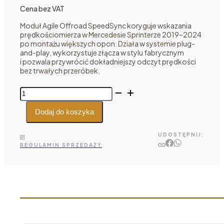
Cena bez VAT
Moduł Agile Offroad SpeedSync koryguje wskazania
prędkościomierza w Mercedesie Sprinterze 2019–2024
po montażu większych opon. Działa w systemie plug-
and-play, wykorzystuje złącza w stylu fabrycznym
i pozwala przywrócić dokładniejszy odczyt prędkości
bez trwałych przeróbek.
ilość
Agile
Offroad
Dodaj do koszyka
SpeedSync
-
UDOSTĘPNIJ:
moduł
REGULAMIN SPRZEDAŻY
korekty
prędkościomierza
do Sprintera
2019–
2024