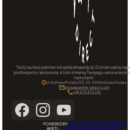
Twój zaufany partner w każdej ekspedycji. Dostarczamy najw
podzespoły i akcesoria, które zmienią Twojego vana w niezni
na kołach.
ul. Królowa Polska 153, 33-334 Królowa Polska
shop@vanlife-direct.com
+48 575 435 276
POWERED BY
ADVENTURE VAN CONVERSIONS
AMETI -
Tworzenie sklepów internetowych