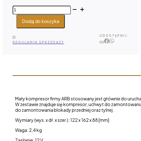
ilość
Kompresor
do blokad
Dodaj do koszyka
ARB
Compact
UDOSTĘPNIJ:
12V
REGULAMIN SPRZEDAŻY
CKSA12
Mały kompresor firmy ARB stosowany jest głównie do uruch
W zestawie znajduje się kompresor, uchwyt do zamontowania,
do zamontowania blokady przedniej oraz tylnej.
Wymiary (wys. x dł. x szer.): 122 x 162 x 88 [mm]
Waga: 2,4 kg
Zasilanie: 12 V