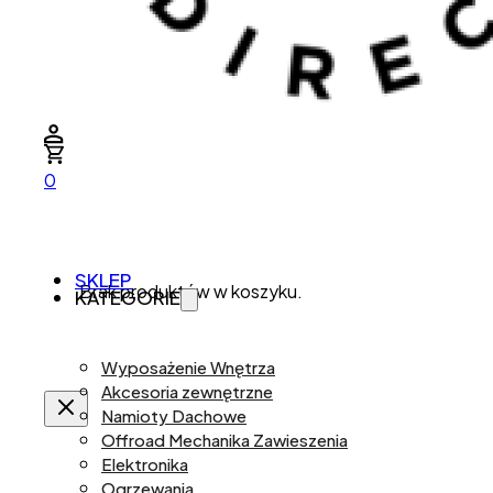
0
SKLEP
Brak produktów w koszyku.
KATEGORIE
Wyposażenie Wnętrza
Akcesoria zewnętrzne
Namioty Dachowe
Offroad Mechanika Zawieszenia
Elektronika
Ogrzewania