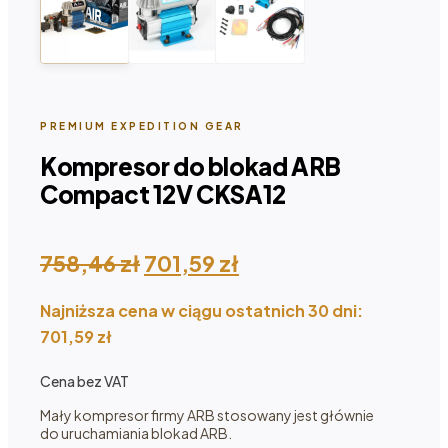
PREMIUM EXPEDITION GEAR
Kompresor do blokad ARB
Compact 12V CKSA12
Pierwotna
Aktualna
758,46
zł
701,59
zł
cena
cena
Najniższa cena w ciągu ostatnich 30 dni:
wynosiła:
wynosi:
701,59
zł
758,46 zł.
701,59 zł.
Cena bez VAT
Mały kompresor firmy ARB stosowany jest głównie
do uruchamiania blokad ARB.