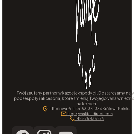
Twój zaufany partner w każdej ekspedycji. Dostarczamy najw
podzespoły i akcesoria, które zmienią Twojego vana w niezni
na kołach.
ul. Królowa Polska 153, 33-334 Królowa Polska
shop@vanlife-direct.com
+48 575 435 276