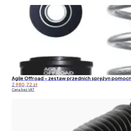
Agile Offroad – zestaw przednich sprężyn pomocn
2 980,72
zł
Cena bez VAT