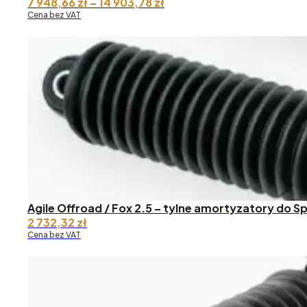
Zakres
7 948,66
zł
–
14 903,78
zł
cen:
Cena bez VAT
od 7
948,66 zł
do 14
903,78 zł
Agile Offroad / Fox 2.5 – tylne amortyzatory do S
2 732,32
zł
Cena bez VAT