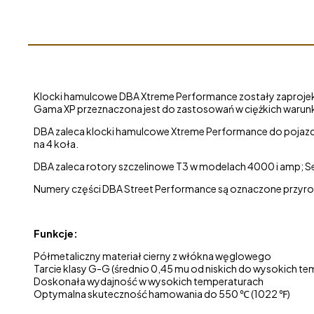
|
Oś Przednia
DB1491XP
Klocki hamulcowe DBA Xtreme Performance zostały zaprojekt
Gama XP przeznaczona jest do zastosowań w ciężkich warun
DBA zaleca klocki hamulcowe Xtreme Performance do pojazdó
na 4 koła.
DBA zaleca rotory szczelinowe T3 w modelach 4000 i amp; S
Numery części DBA Street Performance są oznaczone przyros
Funkcje:
Półmetaliczny materiał cierny z włókna węglowego
Tarcie klasy G-G (średnio 0,45 mu od niskich do wysokich te
Doskonała wydajność w wysokich temperaturach
Optymalna skuteczność hamowania do 550 ℃ (1022 ℉)