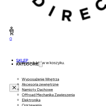
0
SKLEP
Brak produktów w koszyku.
KATEGORIE
Wyposażenie Wnętrza
Akcesoria zewnętrzne
Namioty Dachowe
Offroad Mechanika Zawieszenia
Elektronika
Ogrzewania