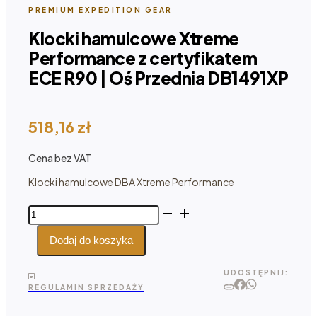
PREMIUM EXPEDITION GEAR
Klocki hamulcowe Xtreme
Performance z certyfikatem
ECE R90 | Oś Przednia DB1491XP
518,16
zł
Cena bez VAT
Klocki hamulcowe DBA Xtreme Performance
ilość
Klocki
hamulcowe
Dodaj do koszyka
Xtreme
Performance
UDOSTĘPNIJ:
z certyfikatem
REGULAMIN SPRZEDAŻY
ECE
R90