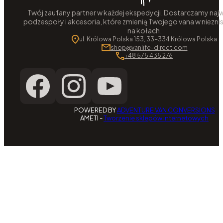
Twój zaufany partner w każdej ekspedycji. Dostarczamy najw
podzespoły i akcesoria, które zmienią Twojego vana w niezni
na kołach.
ul. Królowa Polska 153, 33-334 Królowa Polska
shop@vanlife-direct.com
+48 575 435 276
POWERED BY
ADVENTURE VAN CONVERSIONS
AMETI -
Tworzenie sklepów internetowych