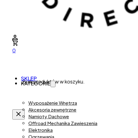
0
SKLEP
Brak produktów w koszyku.
KATEGORIE
Wyposażenie Wnętrza
Akcesoria zewnętrzne
Namioty Dachowe
Offroad Mechanika Zawieszenia
Elektronika
Ogrzewania