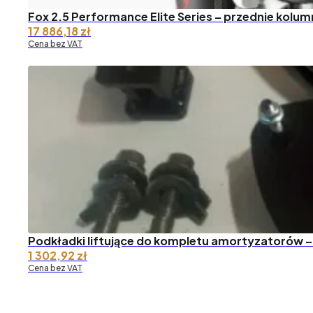
Fox 2.5 Performance Elite Series – przednie kolum
17 886,18
zł
Cena bez VAT
Podkładki liftujące do kompletu amortyzatorów –
1 302,92
zł
Cena bez VAT