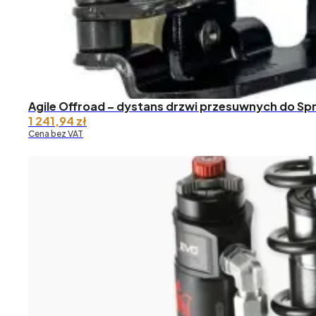
Agile Offroad – dystans drzwi przesuwnych do Spr
1 241,94
zł
Cena bez VAT