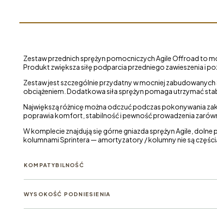
pomocniczych
do kolumn
Sprintera
Zestaw przednich sprężyn pomocniczych Agile Offroad to mo
Produkt zwiększa siłę podparcia przedniego zawieszenia i 
Zestaw jest szczególnie przydatny w mocniej zabudowanych
obciążeniem. Dodatkowa siła sprężyn pomaga utrzymać stabi
Największą różnicę można odczuć podczas pokonywania zakrę
poprawia komfort, stabilność i pewność prowadzenia zarówno
W komplecie znajdują się górne gniazda sprężyn Agile, dolne
kolumnami Sprintera — amortyzatory / kolumny nie są części
KOMPATYBILNOŚĆ
WYSOKOŚĆ PODNIESIENIA