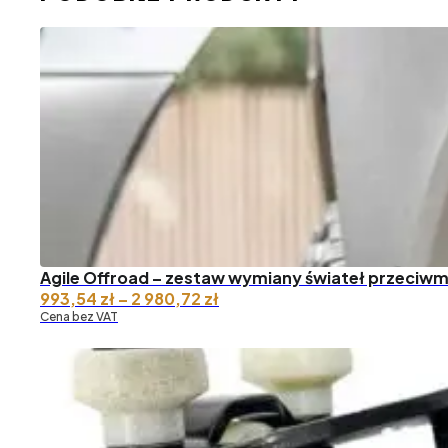
Agile Offroad – zestaw wymiany świateł przeciwm
Zakres
993,54
zł
–
2 980,72
zł
cen:
Cena bez VAT
od 993,54 zł
do 2
980,72 zł