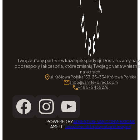
Twój zaufany partner w każdej ekspedycji. Dostarczamy najw
podzespoły i akcesoria, które zmienią Twojego vana w niezni
na kołach.
ul. Królowa Polska 153, 33-334 Królowa Polska
shop@vanlife-direct.com
+48 575 435 276
POWERED BY
ADVENTURE VAN CONVERSIONS
AMETI -
Tworzenie sklepów internetowych