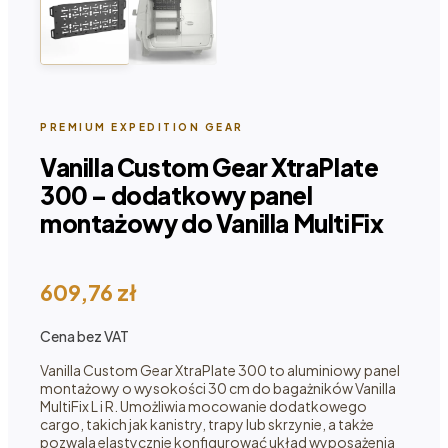
PREMIUM EXPEDITION GEAR
Vanilla Custom Gear XtraPlate
300 – dodatkowy panel
montażowy do Vanilla MultiFix
609,76
zł
Cena bez VAT
Vanilla Custom Gear XtraPlate 300 to aluminiowy panel
montażowy o wysokości 30 cm do bagażników Vanilla
MultiFix L i R. Umożliwia mocowanie dodatkowego
cargo, takich jak kanistry, trapy lub skrzynie, a także
pozwala elastycznie konfigurować układ wyposażenia