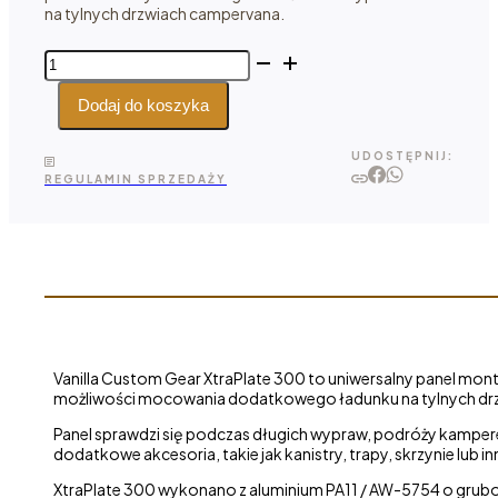
na tylnych drzwiach campervana.
ilość
Vanilla
Custom
Dodaj do koszyka
Gear
XtraPlate
UDOSTĘPNIJ:
300
REGULAMIN SPRZEDAŻY
-
dodatkowy
panel
montażowy
do Vanilla
MultiFix
Vanilla Custom Gear XtraPlate 300 to uniwersalny panel mont
możliwości mocowania dodatkowego ładunku na tylnych dr
Panel sprawdzi się podczas długich wypraw, podróży kampe
dodatkowe akcesoria, takie jak kanistry, trapy, skrzynie lub 
XtraPlate 300 wykonano z aluminium PA11 / AW-5754 o gruboś