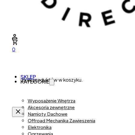
0
SKLEP
Brak produktów w koszyku.
KATEGORIE
Wyposażenie Wnętrza
Akcesoria zewnętrzne
Namioty Dachowe
Offroad Mechanika Zawieszenia
Elektronika
Ogrzewania