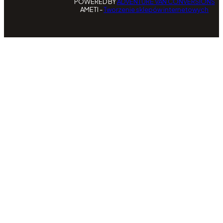
POWERED BY
ADVENTURE VAN CONVERSIONS
AMETI -
Tworzenie sklepów internetowych