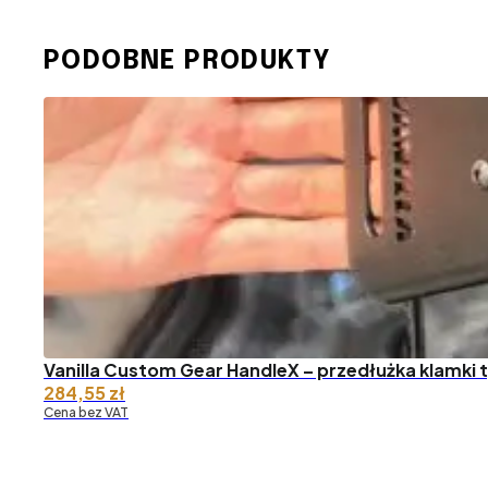
PODOBNE PRODUKTY
Vanilla Custom Gear HandleX – przedłużka klamki 
284,55
zł
Cena bez VAT