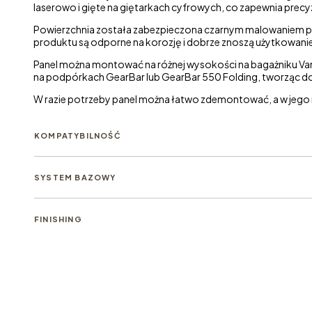
laserowo i gięte na giętarkach cyfrowych, co zapewnia prec
Powierzchnia została zabezpieczona czarnym malowaniem pr
produktu są odporne na korozję i dobrze znoszą użytkowa
Panel można montować na różnej wysokości na bagażniku Van
na podpórkach GearBar lub GearBar 550 Folding, tworząc 
W razie potrzeby panel można łatwo zdemontować, a w jego 
KOMPATYBILNOŚĆ
SYSTEM BAZOWY
FINISHING