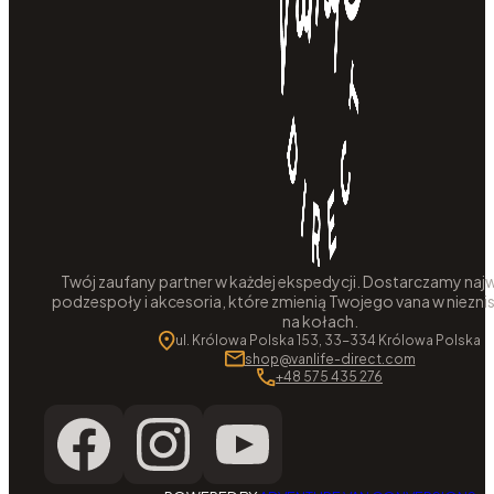
Twój zaufany partner w każdej ekspedycji. Dostarczamy najw
podzespoły i akcesoria, które zmienią Twojego vana w niezni
na kołach.
ul. Królowa Polska 153, 33-334 Królowa Polska
shop@vanlife-direct.com
+48 575 435 276