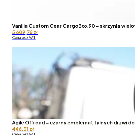
Vanilla Custom Gear CargoBox 90 – skrzynia wiel
5 609,76
zł
Cena bez VAT
Agile Offroad – czarny emblemat tylnych drzwi do
446,31
zł
Cena bez VAT