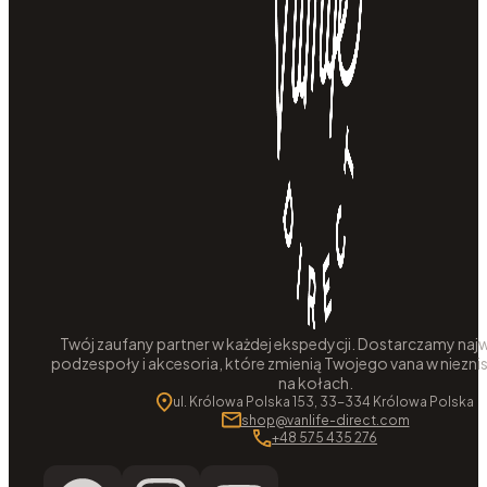
Twój zaufany partner w każdej ekspedycji. Dostarczamy najw
podzespoły i akcesoria, które zmienią Twojego vana w niezni
na kołach.
ul. Królowa Polska 153, 33-334 Królowa Polska
shop@vanlife-direct.com
+48 575 435 276