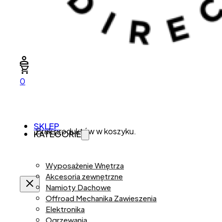
0
SKLEP
Brak produktów w koszyku.
KATEGORIE
Wyposażenie Wnętrza
Akcesoria zewnętrzne
Namioty Dachowe
Offroad Mechanika Zawieszenia
Elektronika
Ogrzewania