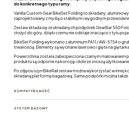
do konkretnego typu ramy.
Vanilla Custom Gear BikeSet Folding to składany, aluminio
zaprojektowany z myślą o stabilnym i wygodnym przewożeni
Zestaw składa się ze składanych podpórek GearBar 550 Foldi
złożyć do góry, dzięki czemu nie odstaje znacząco z tyłu poj
BikeSet Folding wykonano z aluminium PA11 / AW-5754 o grubo
trwałością. Elementy są wycinane laserowo i gięte na gięta
Powierzchnia została zabezpieczona czarnym malowaniem pr
produktu są odporne na korozję i dobrze znoszą użytkowa
Po zdjęciu szyn BikeRail zestaw można wykorzystać w innej 
składaną platformę bagażową. Same podpórki można także prz
KOMPATYBILNOŚĆ
SYSTEM BAZOWY