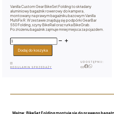
Vanilla Custom Gear BikeSet Folding to składany
aluminiowy bagażnik rowerowy do kampera,
montowany na prawym bagażniku bazowym Vanilla
MultiFix R. W zestawie znajdują się podpórki GearBar
550 Folding, szyny BikeRail oraz rurka BikeGrab.
Po złożeniu bagażnik zajmuje mniej miejsca za pojazdem.
ilość
Vanilla
Custom
Dodaj do koszyka
Gear
BikeSet
UDOSTĘPNIJ:
Folding
REGULAMIN SPRZEDAŻY
-
bagażnik
rowerowy
do kampera
Ważne: BikeSet Folding montuje się do prawego bagażni