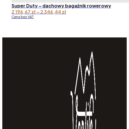
Super Duty – dachowy bagażnik rowerowy
Zakres
2 196,67
zł
–
2 346,44
zł
cen:
Cena bez VAT
od 2
196,67 zł
do 2
346,44 zł