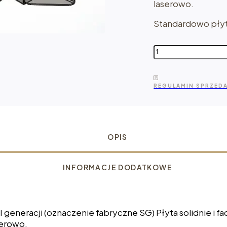
laserowo.
Standardowo płyt
ilość
PŁYTA
WYCIĄGARKI
DO SUBARU
REGULAMIN SPRZED
FORESTER
SG
OPIS
INFORMACJE DODATKOWE
eneracji (oznaczenie fabryczne SG) Płyta solidnie i f
serowo.