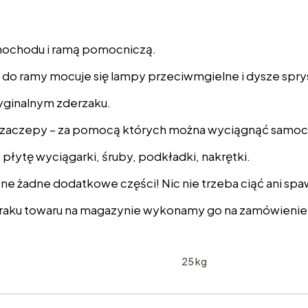
samochodu i ramą pomocniczą.
 do ramy mocuje się lampy przeciwmgielne i dysze spr
ryginalnym zderzaku.
ę – zaczepy – za pomocą których można wyciągnąć samoch
ytę wyciągarki, śruby, podkładki, nakrętki.
bne żadne dodatkowe części! Nic nie trzeba ciąć ani sp
aku towaru na magazynie wykonamy go na zamówienie, 
25 kg