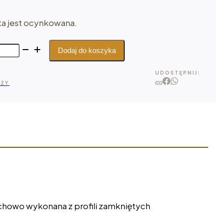
a jest ocynkowana.
Dodaj do koszyka
UDOSTĘPNIJ:
AŻY
achowo wykonana z profili zamkniętych