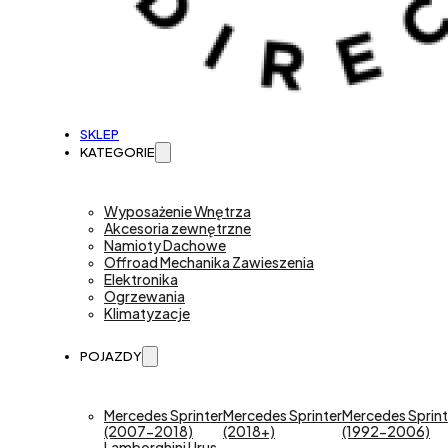
SKLEP
KATEGORIE
Wyposażenie Wnętrza
Akcesoria zewnętrzne
Namioty Dachowe
Offroad Mechanika Zawieszenia
Elektronika
Ogrzewania
Klimatyzacje
POJAZDY
Mercedes Sprinter
Mercedes Sprinter
Mercedes Sprint
(2007-2018)
(2018+)
(1992-2006)
Lamborghini Urus