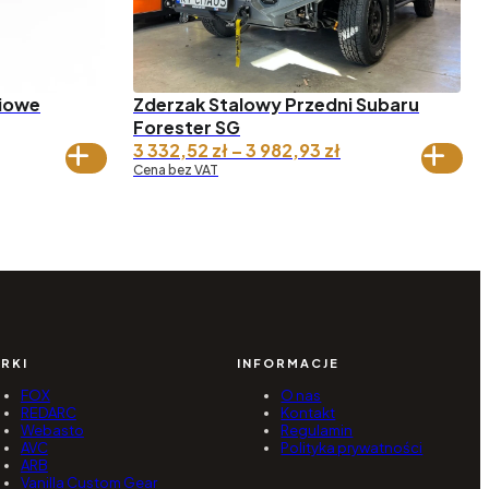
niowe
Zderzak Stalowy Przedni Subaru
Forester SG
Zakres
Zakres
3 332,52
zł
–
3 982,93
zł
en:
cen:
Cena bez VAT
d 5
od 3
90,00 zł
332,52 zł
o 6
do 3
20,00 zł
982,93 zł
RKI
INFORMACJE
FOX
O nas
REDARC
Kontakt
Webasto
Regulamin
AVC
Polityka prywatności
ARB
Vanilla Custom Gear