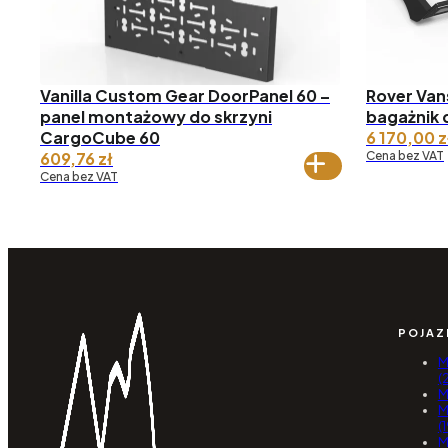
Vanilla Custom Gear DoorPanel 60 –
Rover Van
panel montażowy do skrzyni
bagażnik 
CargoCube 60
6 170,00
z
609,76
zł
Cena bez VAT
Cena bez VAT
POJAZ
M
(
M
M
(
M