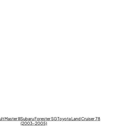
t Master III
Subaru Forester SG
Toyota Land Cruiser 78
(2003-2005)