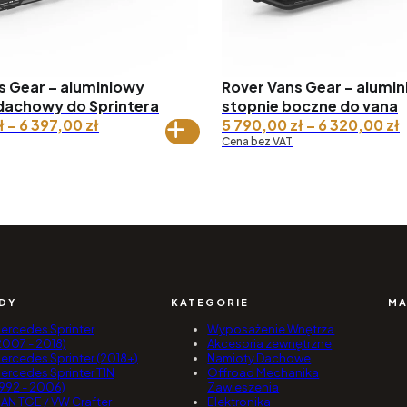
s Gear – aluminiowy
Rover Vans Gear – alumi
dachowy do Sprintera
stopnie boczne do vana
Zakres
ł
–
6 397,00
zł
5 790,00
zł
–
6 320,00
zł
cen:
c
Cena bez VAT
od 6
o
170,00 zł
7
do 6
d
397,00 zł
3
DY
KATEGORIE
MA
ercedes Sprinter
Wyposażenie Wnętrza
2007 - 2018)
Akcesoria zewnętrzne
ercedes Sprinter (2018+)
Namioty Dachowe
ercedes Sprinter T1N
Offroad Mechanika
1992 - 2006)
Zawieszenia
AN TGE / VW Crafter
Elektronika