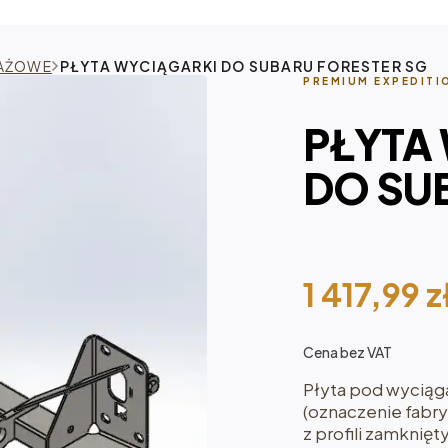
TAŻOWE
PŁYTA WYCIĄGARKI DO SUBARU FORESTER SG
PREMIUM EXPEDITI
PŁYTA
DO SU
1 417,99
z
Cena bez VAT
Płyta pod wyciąg
(oznaczenie fabry
z profili zamknię