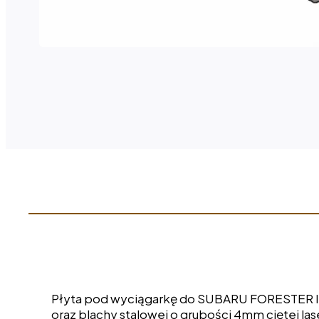
Płyta pod wyciągarkę do SUBARU FORESTER II g
oraz blachy stalowej o grubości 4mm ciętej la