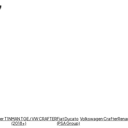
er T1N
MAN TGE / VW CRAFTER
Fiat Ducato
Volkswagen Crafter
Renaul
(2018+)
(PSA Group)