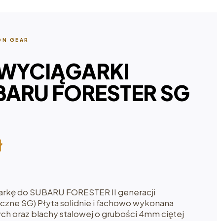
ON GEAR
 WYCIĄGARKI
BARU FORESTER SG
ł
arkę do SUBARU FORESTER II generacji
czne SG) Płyta solidnie i fachowo wykonana
tych oraz blachy stalowej o grubości 4mm ciętej