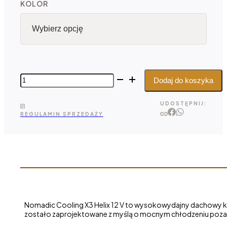
KOLOR
ilość
Dodaj do koszyka
Nomadic
Cooling
UDOSTĘPNIJ:
X3
REGULAMIN SPRZEDAŻY
Helix
12
V -
dachowy
klimatyzator
DC
Nomadic Cooling X3 Helix 12 V to wysokowydajny dachowy
zostało zaprojektowane z myślą o mocnym chłodzeniu poza si