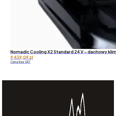
Nomadic Cooling X2 Standard 24 V – dachowy kli
9 439,09
zł
Cena bez VAT