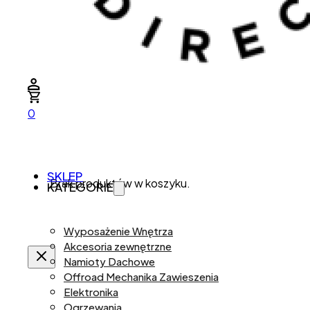
0
SKLEP
Brak produktów w koszyku.
KATEGORIE
Wyposażenie Wnętrza
Akcesoria zewnętrzne
Namioty Dachowe
Offroad Mechanika Zawieszenia
Elektronika
Ogrzewania