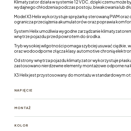
Klimatyzator działa w systemie 12 V DC, dzięki czemu może by
wydajnego chłodzenia podczas postoju, biwakowania lub dł
Model X3 Helix wykorzystuje sprężarkę sterowaną PWM oraz d
ogranicza przeciążenia akumulatorów oraz poprawia komfort
System Helix umożliwia wygodne zarządzanie klimatyzatorem, 
wnętrze pojazdu przed powrotem do środka.
Tryb wysokiej wilgotności pomaga szybciej usuwać ciężkie, 
oraz wodoodporne złącza klasy automotive chronią elektroni
Od strony wnętrza pojazdu klimatyzator wykorzystuje płas
zastosowano nierdzewne elementy montażowe odporne na 
X3 Helix jest przystosowany do montażu w standardowym otw
NAPIĘCIE
MONTAŻ
KOLOR