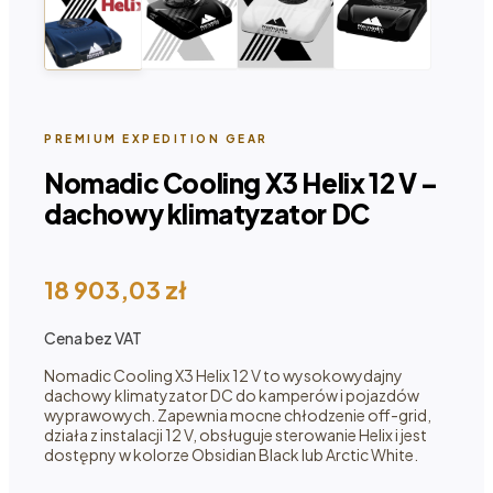
PREMIUM EXPEDITION GEAR
Nomadic Cooling X3 Helix 12 V –
dachowy klimatyzator DC
18 903,03
zł
Cena bez VAT
Nomadic Cooling X3 Helix 12 V to wysokowydajny
dachowy klimatyzator DC do kamperów i pojazdów
wyprawowych. Zapewnia mocne chłodzenie off-grid,
działa z instalacji 12 V, obsługuje sterowanie Helix i jest
dostępny w kolorze Obsidian Black lub Arctic White.