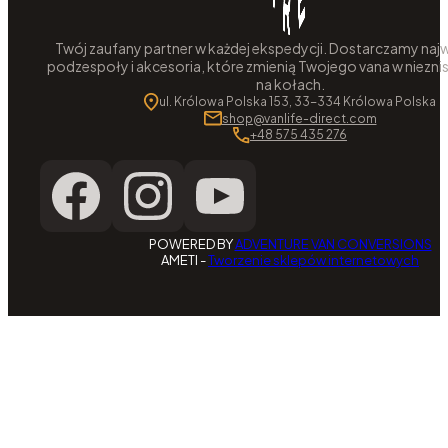
Twój zaufany partner w każdej ekspedycji. Dostarczamy najw
podzespoły i akcesoria, które zmienią Twojego vana w niezni
na kołach.
ul. Królowa Polska 153, 33-334 Królowa Polska
shop@vanlife-direct.com
+48 575 435 276
POWERED BY
ADVENTURE VAN CONVERSIONS
AMETI -
Tworzenie sklepów internetowych