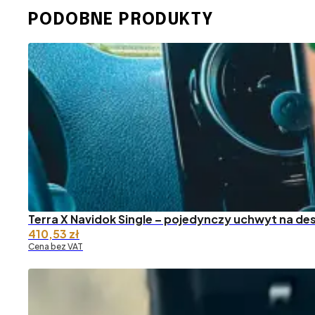
PODOBNE PRODUKTY
Terra X Navidok Single – pojedynczy uchwyt na des
410,53
zł
Cena bez VAT