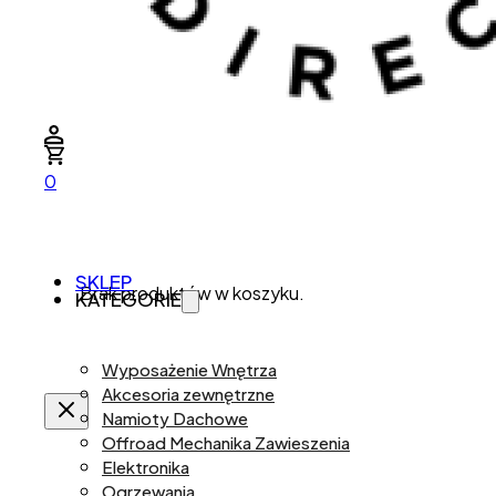
0
SKLEP
Brak produktów w koszyku.
KATEGORIE
Wyposażenie Wnętrza
Akcesoria zewnętrzne
Namioty Dachowe
Offroad Mechanika Zawieszenia
Elektronika
Ogrzewania