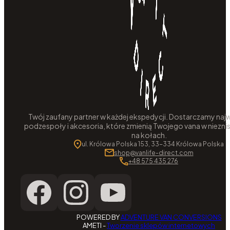
Twój zaufany partner w każdej ekspedycji. Dostarczamy najw
podzespoły i akcesoria, które zmienią Twojego vana w niezni
na kołach.
ul. Królowa Polska 153, 33-334 Królowa Polska
shop@vanlife-direct.com
+48 575 435 276
POWERED BY
ADVENTURE VAN CONVERSIONS
AMETI -
Tworzenie sklepów internetowych