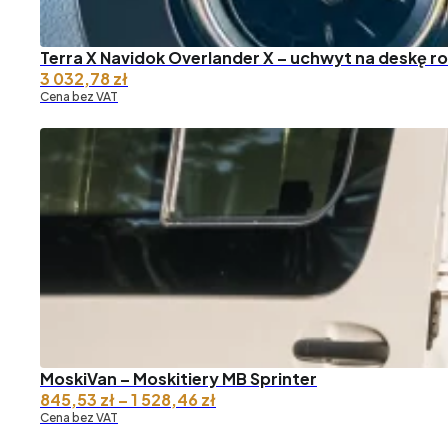
Terra X Navidok Overlander X – uchwyt na deskę r
3 032,78
zł
Cena bez VAT
MoskiVan – Moskitiery MB Sprinter
Zakres
845,53
zł
–
1 528,46
zł
cen:
Cena bez VAT
od 845,53 zł