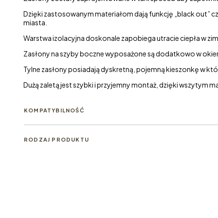
Dzięki zastosowanym materiałom dają funkcję „black out” czy
miasta.
Warstwa izolacyjna doskonale zapobiega utracie ciepła w zim
Zasłony na szyby boczne wyposażone są dodatkowo w okienk
Tylne zasłony posiadają dyskretną, pojemną kieszonkę w której
Dużą zaletą jest szybki i przyjemny montaż, dzięki wszytym m
KOMPATYBILNOŚĆ
RODZAJ PRODUKTU