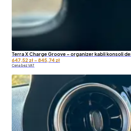
Terra X Charge Groove – organizer kabli konsoli d
Zakres
647,52
zł
–
845,74
zł
cen:
Cena bez VAT
od 647,52 zł
do 845,74 zł