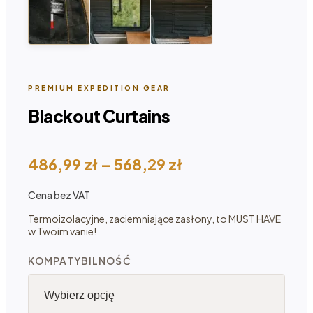
PREMIUM EXPEDITION GEAR
Blackout Curtains
Zakres
486,99
zł
–
568,29
zł
cen:
Cena bez VAT
od 486,99 zł
do 568,29 zł
Termoizolacyjne, zaciemniające zasłony, to MUST HAVE
w Twoim vanie!
KOMPATYBILNOŚĆ