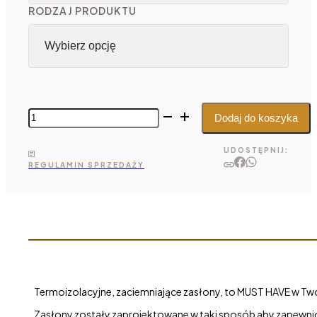
RODZAJ PRODUKTU
ilość
Dodaj do koszyka
Blackout
Curtains
UDOSTĘPNIJ:
REGULAMIN SPRZEDAŻY
Termoizolacyjne, zaciemniające zasłony, to MUST HAVE w Two
Zasłony zostały zaprojektowane w taki sposób aby zapewni