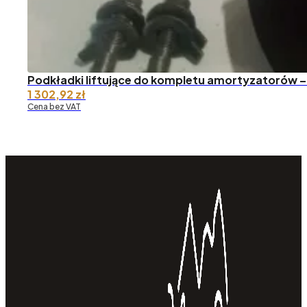
Podkładki liftujące do kompletu amortyzatorów –
1 302,92
zł
Cena bez VAT