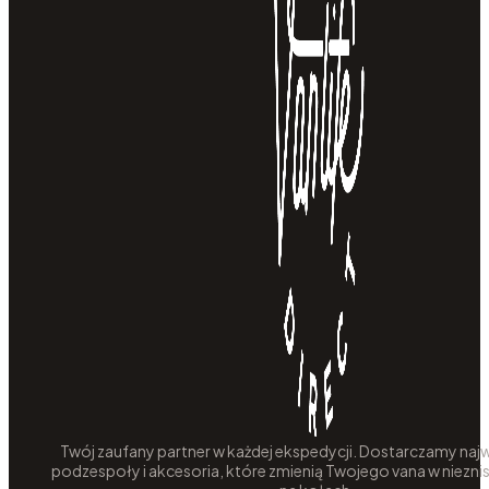
Twój zaufany partner w każdej ekspedycji. Dostarczamy najw
podzespoły i akcesoria, które zmienią Twojego vana w niezni