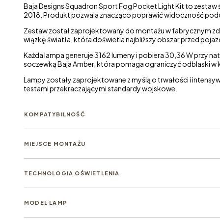
Baja Designs Squadron Sport Fog Pocket Light Kit to zestaw
do Sprintera
2018. Produkt pozwala znacząco poprawić widoczność podcza
2014–
2018
Zestaw został zaprojektowany do montażu w fabrycznym zder
wiązkę światła, która doświetla najbliższy obszar przed poja
Każda lampa generuje 3162 lumeny i pobiera 30,36 W przy nat
soczewką Baja Amber, która pomaga ograniczyć odblaski w ku
Lampy zostały zaprojektowane z myślą o trwałości i inten
testami przekraczającymi standardy wojskowe.
KOMPATYBILNOŚĆ
MIEJSCE MONTAŻU
TECHNOLOGIA OŚWIETLENIA
MODEL LAMP