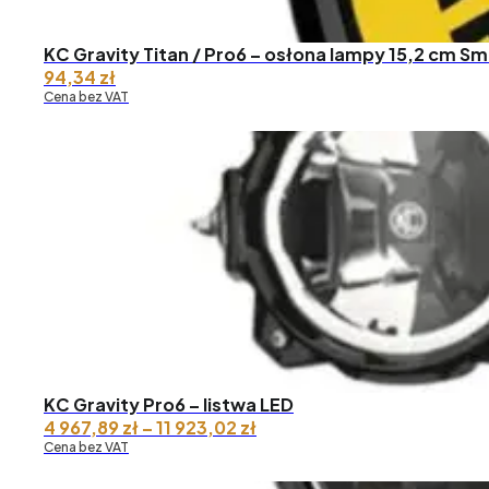
KC Gravity Titan / Pro6 – osłona lampy 15,2 cm Sm
94,34
zł
Cena bez VAT
KC Gravity Pro6 – listwa LED
Zakres
4 967,89
zł
–
11 923,02
zł
cen:
Cena bez VAT
od 4