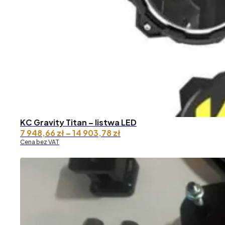
967,89 zł
do 11
923,02 zł
KC Gravity Titan – listwa LED
Zakres
7 948,66
zł
–
14 903,78
zł
cen:
Cena bez VAT
od 7
948,66 zł
do 14
903,78 zł