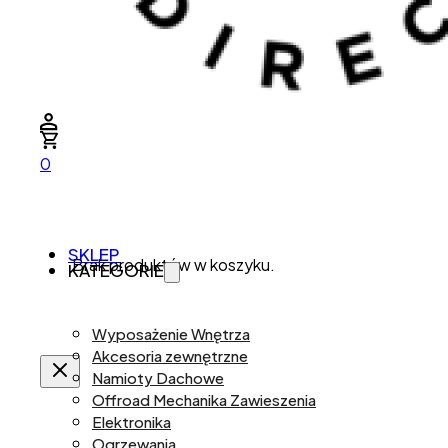
0
SKLEP
Brak produktów w koszyku.
KATEGORIE
Wyposażenie Wnętrza
Akcesoria zewnętrzne
Namioty Dachowe
Offroad Mechanika Zawieszenia
Elektronika
Ogrzewania