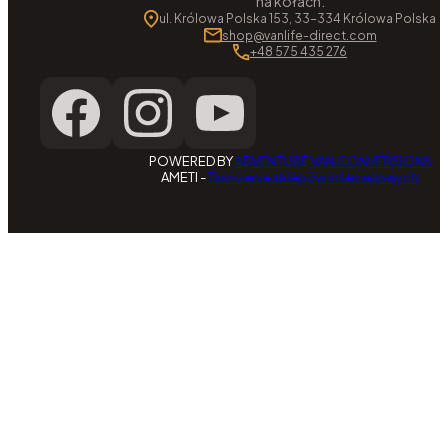
na kołach.
ul. Królowa Polska 153, 33-334 Królowa Polska
shop@vanlife-direct.com
+48 575 435 276
POWERED BY
ADVENTURE VAN CONVERSIONS
AMETI -
Tworzenie sklepów internetowych