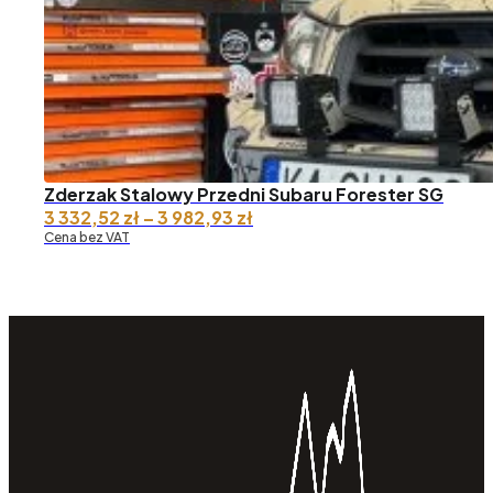
Zderzak Stalowy Przedni Subaru Forester SG
Zakres
3 332,52
zł
–
3 982,93
zł
cen:
Cena bez VAT
od 3
332,52 zł
do 3
982,93 zł