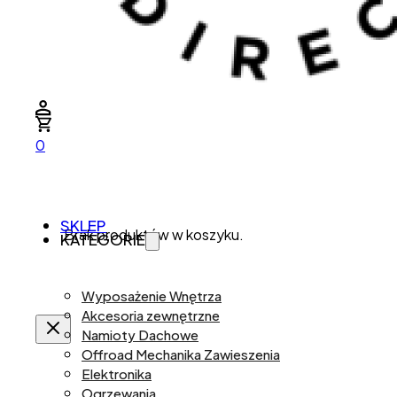
0
SKLEP
Brak produktów w koszyku.
KATEGORIE
Wyposażenie Wnętrza
Akcesoria zewnętrzne
Namioty Dachowe
Offroad Mechanika Zawieszenia
Elektronika
Ogrzewania