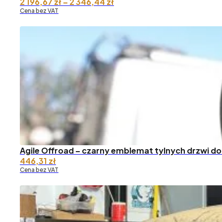
Zakres
2 196,67
zł
–
2 346,44
zł
cen:
Cena bez VAT
od 2
196,67 zł
do 2
346,44 zł
Agile Offroad – czarny emblemat tylnych drzwi do
446,31
zł
Cena bez VAT