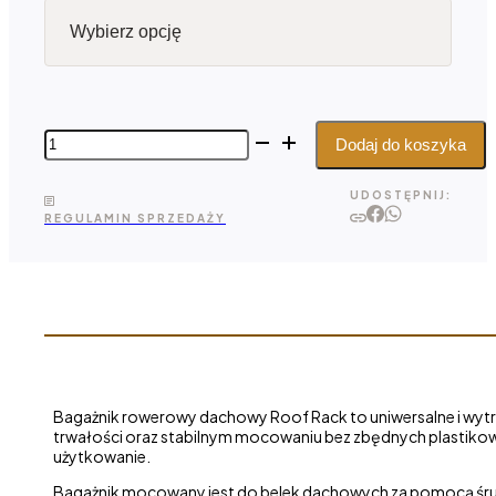
ilość
Dodaj do koszyka
Bagażnik
rowerowy
UDOSTĘPNIJ:
dachowy
REGULAMIN SPRZEDAŻY
Roof
Rack
Bagażnik rowerowy dachowy Roof Rack to uniwersalne i wytrz
trwałości oraz stabilnym mocowaniu bez zbędnych plastikow
użytkowanie.
Bagażnik mocowany jest do belek dachowych za pomocą śru