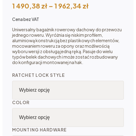
Zakres
1 490,38
zł
–
1 962,34
zł
cen:
Cena bez VAT
od 1
490,38 zł
Uniwersalny bagażnik rowerowy dachowy do przewozu
jednego roweru. Wyróżnia się niskim profilem,
do 1
aluminiową konstrukcją bez plastikowych elementów,
962,34 zł
mocowaniem roweru za opony oraz możliwością
wyboru wersji z obsługą jedną ręką. Pasuje do wielu
typów belek dachowych i może zostać rozbudowany
do konfiguracji montowanej na hak.
RATCHET LOCK STYLE
COLOR
MOUNTING HARDWARE