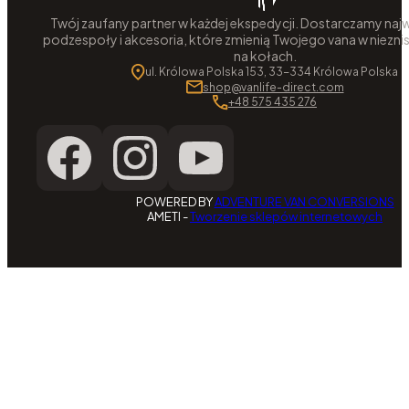
Twój zaufany partner w każdej ekspedycji. Dostarczamy najw
podzespoły i akcesoria, które zmienią Twojego vana w niezni
na kołach.
ul. Królowa Polska 153, 33-334 Królowa Polska
shop@vanlife-direct.com
+48 575 435 276
POWERED BY
ADVENTURE VAN CONVERSIONS
AMETI -
Tworzenie sklepów internetowych