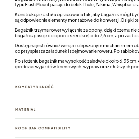
typu Flush Mount pasuje do belek Thule, Yakima, Whispbar ora
Konstrukcja została opracowana tak, aby bagażnik mógł być 
są odpowiednie elementy montażowe do konwersji. Dzięki t
Bagażnik trzyma rower wyłącznie za opony, dzięki czemu nie 
bagażnik pasuje do opon o szerokości do 7,6 cm, a po zas
Dostępna jest również wersja z ulepszonym mechanizmem obsł
co przyspiesza załadunek i zdejmowanie roweru. Po zablokow
Po złożeniu bagażnik ma wysokość zaledwie około 6,35 cm, d
i podczas wyjazdów terenowych, wypraw oraz dłuższych pod
KOMPATYBILNOŚĆ
MATERIAL
ROOF BAR COMPATIBILITY