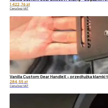
1 422,76
zł
Cena bez VAT
Vanilla Custom Gear HandleX – przedłużka klamki 
284,55
zł
Cena bez VAT