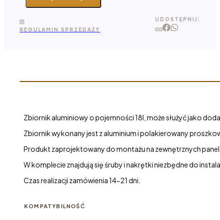
18l
Subaru
UDOSTĘPNIJ:
Forester
REGULAMIN SPRZEDAŻY
SG
Zbiornik aluminiowy o pojemności 18l, może służyć jako doda
Zbiornik wykonany jest z aluminium i polakierowany proszkow
Produkt zaprojektowany do montażu na zewnętrznych panelac
W komplecie znajdują się śruby i nakrętki niezbędne do instalac
Czas realizacji zamówienia 14-21 dni.
KOMPATYBILNOŚĆ