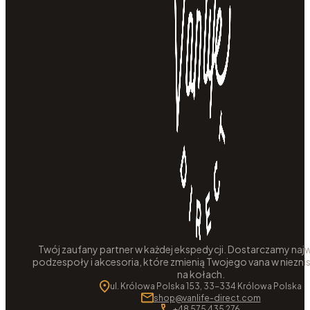
Twój zaufany partner w każdej ekspedycji. Dostarczamy najw
podzespoły i akcesoria, które zmienią Twojego vana w niezni
na kołach.
ul. Królowa Polska 153, 33-334 Królowa Polska
shop@vanlife-direct.com
+48 575 435 276