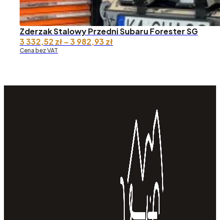
Zderzak Stalowy Przedni Subaru Forester SG
Zakres
3 332,52
zł
–
3 982,93
zł
cen:
Cena bez VAT
od 3
332,52 zł
do 3
982,93 zł