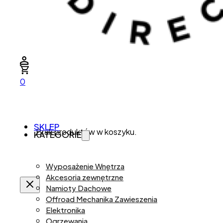
0
SKLEP
Brak produktów w koszyku.
KATEGORIE
Wyposażenie Wnętrza
Akcesoria zewnętrzne
Namioty Dachowe
Offroad Mechanika Zawieszenia
Elektronika
Ogrzewania