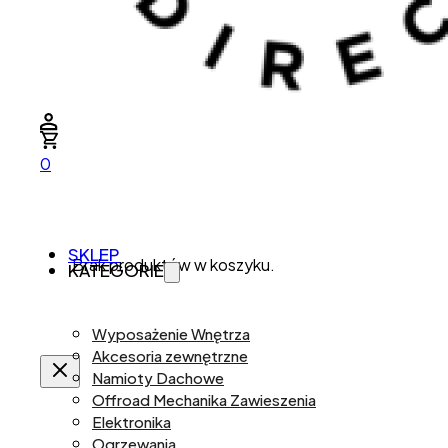
0
SKLEP
Brak produktów w koszyku.
KATEGORIE
Wyposażenie Wnętrza
Akcesoria zewnętrzne
Namioty Dachowe
Offroad Mechanika Zawieszenia
Elektronika
Ogrzewania