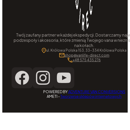
Twój zaufany partner w każdej ekspedycji. Dostarczamy najw
podzespoły i akcesoria, które zmienią Twojego vana w niezni
na kołach.
ul. Królowa Polska 153, 33-334 Królowa Polska
shop@vanlife-direct.com
+48 575 435 276
POWERED BY
ADVENTURE VAN CONVERSIONS
AMETI -
Tworzenie sklepów internetowych